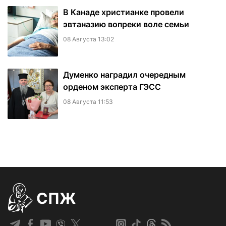
В Канаде христианке провели
эвтаназию вопреки воле семьи
08 Августа 13:02
Думенко наградил очередным
орденом эксперта ГЭСС
08 Августа 11:53
СПЖ