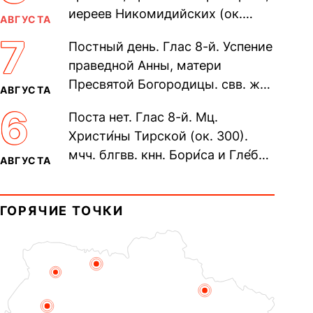
иереев Никомидийских (ок.
АВГУСТА
305). Прп. Моисе́я У́грина,
7
Постный день. Глас 8-й. Успение
Печерского, в Ближних
праведной Анны, матери
пещерах...
Пресвятой Богородицы. свв. жен
АВГУСТА
Олимпиа́ды, диаконисы (409) и
6
Поста нет. Глас 8-й. Мц.
прп. Евпракси́и девы,...
Христи́ны Тирской (ок. 300).
мчч. блгвв. кнн. Бори́са и Гле́ба,
АВГУСТА
во Святом Крещении Рома́на и
Дави́да (1015). Прп....
ГОРЯЧИЕ ТОЧКИ