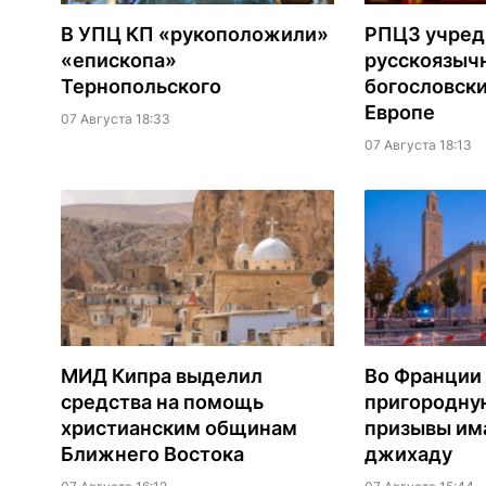
В УПЦ КП «рукоположили»
РПЦЗ учред
«епископа»
русскоязыч
Тернопольского
богословски
Европе
07 Августа 18:33
07 Августа 18:13
МИД Кипра выделил
Во Франции
средства на помощь
пригородну
христианским общинам
призывы им
Ближнего Востока
джихаду