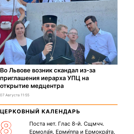
Во Львове возник скандал из-за
приглашения иерарха УПЦ на
открытие медцентра
07 Августа 11:55
ЦЕРКОВНЫЙ КАЛЕНДАРЬ
8
Поста нет. Глас 8-й. Сщмчч.
Ермола́я, Ерми́ппа и Ермокра́та,