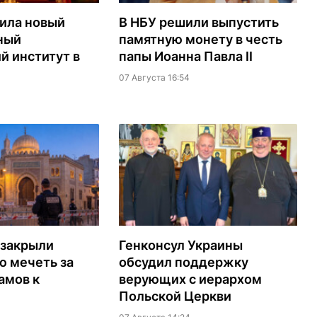
ила новый
В НБУ решили выпустить
ный
памятную монету в честь
й институт в
папы Иоанна Павла II
07 Августа 16:54
 закрыли
Генконсул Украины
ю мечеть за
обсудил поддержку
амов к
верующих с иерархом
Польской Церкви