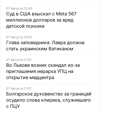
07 Августа 13:43
Суд в США взыскал с Meta 567
миллионов долларов за вред
детской психике
07 Августа 12:05
Глава заповедника: Лавра должна
стать украинским Ватиканом
07 Августа 11:55
Во Львове возник скандал из-за
приглашения иерарха УПЦ на
открытие медцентра
07 Августа 11:01
Болгарское духовенство за границей
осудило слова клирика, служившего
с ПЦУ