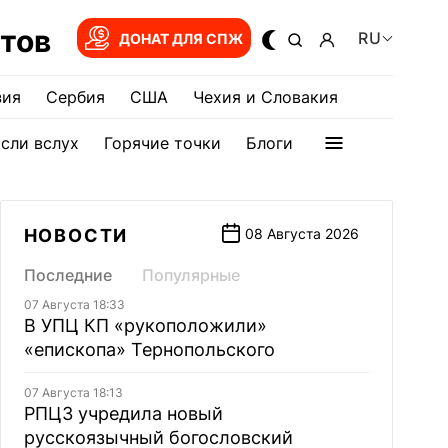
тов
RU
ДОНАТ ДЛЯ СПЖ
зия
Сербия
США
Чехия и Словакия
сли вслух
Горячие точки
Блоги
НОВОСТИ
08 Августа 2026
Последние
Популярные
07 Августа 18:33
В УПЦ КП «рукоположили»
«епископа» Тернопольского
07 Августа 18:13
РПЦЗ учредила новый
русскоязычный богословский