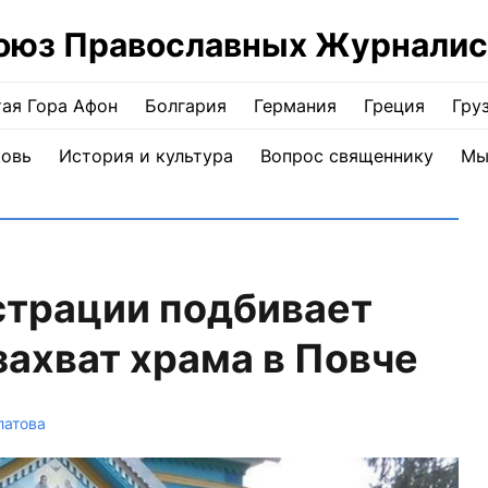
оюз Православных Журналис
ая Гора Афон
Болгария
Германия
Греция
Гру
ковь
История и культура
Вопрос священнику
Мы
страции подбивает
захват храма в Повче
латова