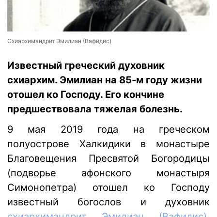
Схиархимандрит Эмилиан (Вафидис)
Известный греческий духовник
схиархим. Эмилиан на 85-м году жизни
отошел ко Господу. Его кончине
предшествовала тяжелая болезнь.
9 мая 2019 года на греческом
полуострове Халкидики в монастыре
Благовещения Пресвятой Богородицы
(подворье афонского монастыря
Симонопетра) отошел ко Господу
известный богослов и духовник
схиархимандрит Эмилиан (Вафидис),