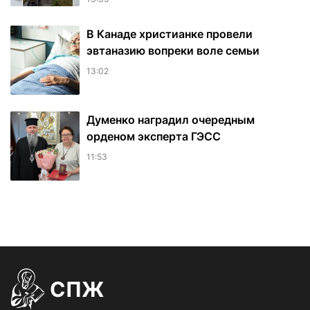
В Канаде христианке провели
эвтаназию вопреки воле семьи
13:02
Думенко наградил очередным
орденом эксперта ГЭСС
11:53
СПЖ