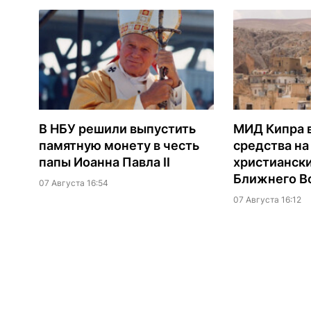
В НБУ решили выпустить
МИД Кипра 
памятную монету в честь
средства н
папы Иоанна Павла II
христианск
Ближнего В
07 Августа 16:54
07 Августа 16:12