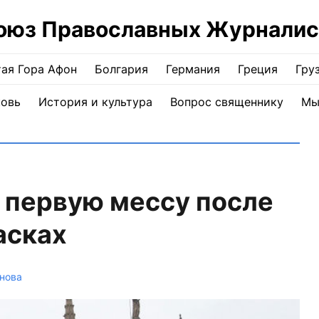
оюз Православных Журналис
ая Гора Афон
Болгария
Германия
Греция
Гру
ковь
История и культура
Вопрос священнику
Мы
 первую мессу после
асках
нова