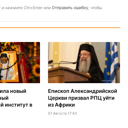
и нажмите Ctrl+Enter или
Отправить ошибку
, чтобы
ила новый
Епископ Александрийской
ный
Церкви призвал РПЦ уйти
й институт в
из Африки
07 Августа 17:43