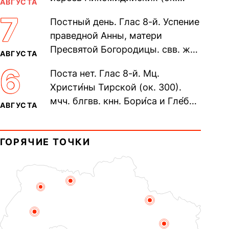
АВГУСТА
305). Прп. Моисе́я У́грина,
7
Постный день. Глас 8-й. Успение
Печерского, в Ближних
праведной Анны, матери
пещерах...
Пресвятой Богородицы. свв. жен
АВГУСТА
Олимпиа́ды, диаконисы (409) и
6
Поста нет. Глас 8-й. Мц.
прп. Евпракси́и девы,...
Христи́ны Тирской (ок. 300).
мчч. блгвв. кнн. Бори́са и Гле́ба,
АВГУСТА
во Святом Крещении Рома́на и
Дави́да (1015). Прп....
ГОРЯЧИЕ ТОЧКИ