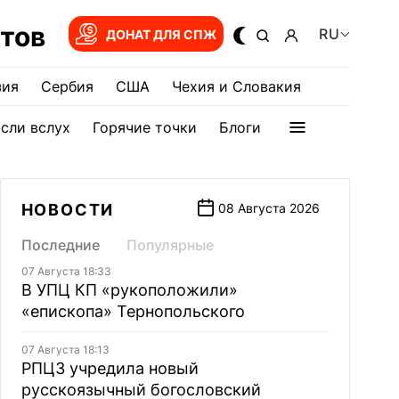
тов
RU
ДОНАТ ДЛЯ СПЖ
зия
Сербия
США
Чехия и Словакия
сли вслух
Горячие точки
Блоги
НОВОСТИ
08 Августа 2026
Последние
Популярные
07 Августа 18:33
В УПЦ КП «рукоположили»
«епископа» Тернопольского
07 Августа 18:13
РПЦЗ учредила новый
русскоязычный богословский