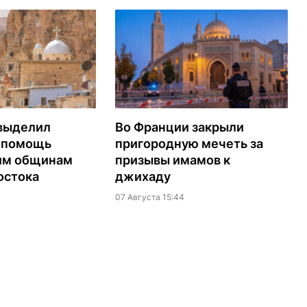
выделил
Во Франции закрыли
а помощь
пригородную мечеть за
им общинам
призывы имамов к
остока
джихаду
07 Августа 15:44