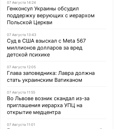
07 Августа 14:24
Генконсул Украины обсудил
поддержку верующих с иерархом
Польской Церкви
07 Августа 13:43
Суд в США взыскал с Meta 567
миллионов долларов за вред
детской психике
07 Августа 12:05
Глава заповедника: Лавра должна
стать украинским Ватиканом
07 Августа 11:55
Во Львове возник скандал из-за
приглашения иерарха УПЦ на
открытие медцентра
07 Августа 11:01