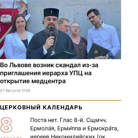
Во Львове возник скандал из-за
приглашения иерарха УПЦ на
открытие медцентра
07 Августа 11:55
ЦЕРКОВНЫЙ КАЛЕНДАРЬ
8
Поста нет. Глас 8-й. Сщмчч.
Ермола́я, Ерми́ппа и Ермокра́та,
иереев Никомидийских (ок.