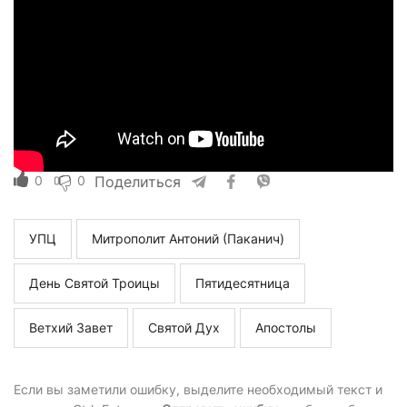
0
0
Поделиться
УПЦ
Митрополит Антоний (Паканич)
День Святой Троицы
Пятидесятница
Ветхий Завет
Святой Дух
Апостолы
Если вы заметили ошибку, выделите необходимый текст и