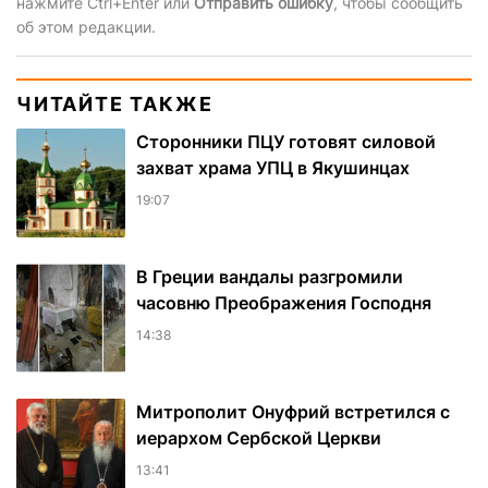
нажмите Ctrl+Enter или
Отправить ошибку
, чтобы сообщить
об этом редакции.
ЧИТАЙТЕ ТАКЖЕ
Сторонники ПЦУ готовят силовой
захват храма УПЦ в Якушинцах
19:07
В Греции вандалы разгромили
часовню Преображения Господня
14:38
Митрополит Онуфрий встретился с
иерархом Сербской Церкви
13:41