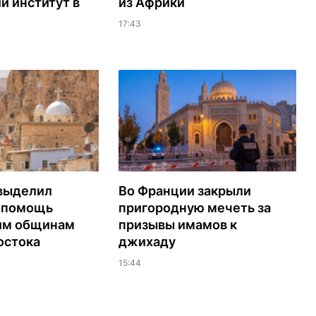
й институт в
из Африки
17:43
выделил
Во Франции закрыли
а помощь
пригородную мечеть за
им общинам
призывы имамов к
остока
джихаду
15:44