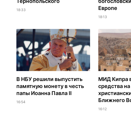
Тернопольского
богословски
Европе
18:33
18:13
В НБУ решили выпустить
МИД Кипра 
памятную монету в честь
средства н
папы Иоанна Павла II
христианск
Ближнего В
16:54
16:12