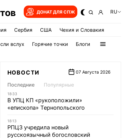
тов
RU
ДОНАТ ДЛЯ СПЖ
зия
Сербия
США
Чехия и Словакия
сли вслух
Горячие точки
Блоги
НОВОСТИ
07 Августа 2026
Последние
Популярные
18:33
В УПЦ КП «рукоположили»
«епископа» Тернопольского
18:13
РПЦЗ учредила новый
русскоязычный богословский