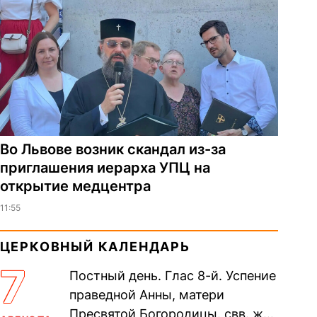
Во Львове возник скандал из-за
приглашения иерарха УПЦ на
открытие медцентра
11:55
ЦЕРКОВНЫЙ КАЛЕНДАРЬ
7
Постный день. Глас 8-й. Успение
праведной Анны, матери
Пресвятой Богородицы. свв. жен