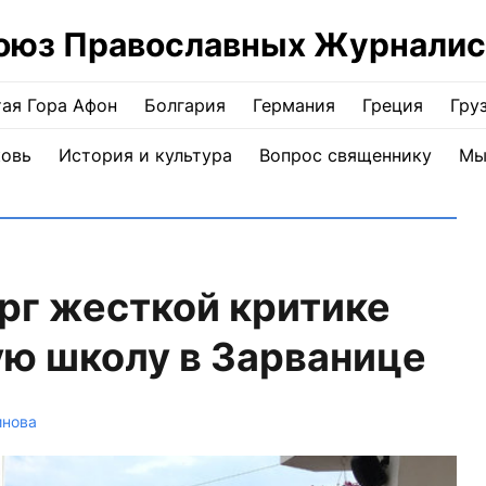
оюз Православных Журналис
ая Гора Афон
Болгария
Германия
Греция
Гру
ковь
История и культура
Вопрос священнику
Мы
рг жесткой критике
ю школу в Зарванице
инова