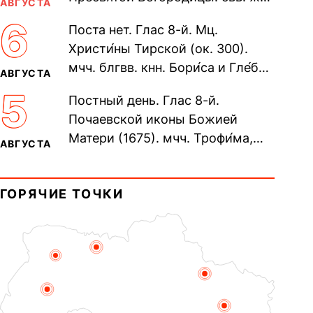
АВГУСТА
Олимпиа́ды, диаконисы (409) и
6
Поста нет. Глас 8-й. Мц.
прп. Евпракси́и девы,...
Христи́ны Тирской (ок. 300).
мчч. блгвв. кнн. Бори́са и Гле́ба,
АВГУСТА
во Святом Крещении Рома́на и
5
Постный день. Глас 8-й.
Дави́да (1015). Прп....
Почаевской иконы Божией
Матери (1675). мчч. Трофи́ма,
АВГУСТА
Фео́фила и с ними 13-ти
мучеников (284–305). прав.
ГОРЯЧИЕ ТОЧКИ
воина Фео́дора...