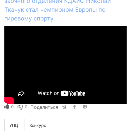
заочного отделения КДАиС Николай
Ткачук стал чемпионом Европы по
гиревому спорту
.
0
0
Поделиться
УПЦ
Конкурс