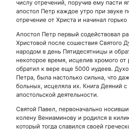
числу отречений, поручив ему пасти я
апостол Петр каждое утро при звуке 
отречение от Христа и начинал горько 
Апостол Петр первый содействовал р
Христовой после сошествия Святого Д
народом в день Пятидесятницы и обра
некоторое время, исцелив хромого от
обратил к вере еще 5000 иудеев. Духо
Петра, была настолько сильна, что да
больных, исцеляла их. Книга Деяний с 
апостольской деятельности.
Святой Павел, первоначально носивши
колену Вениаминову и родился в килик
который тогда славился своей гречес