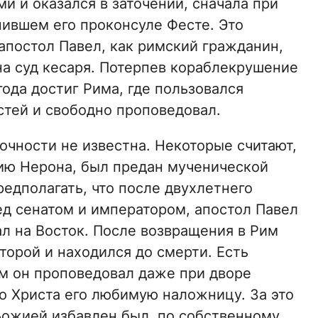
и и оказался в заточении, сначала при
нившем его проконсуле Фесте. Это
я апостол Павел, как римский гражданин,
на суд кесаря. Потерпев кораблекрушение
года достиг Рима, где пользовался
тей и свободно проповедовал.
очности не известна. Некоторые считают,
нию Нерона, был предан мученической
редполагать, что после двухлетнего
ед сенатом и императором, апостол Павел
л на Восток. После возвращения в Рим
торой и находился до смерти. Есть
им он проповедовал даже при дворе
о Христа его любимую наложницу. За это
 Божией избавлен был, по собственному