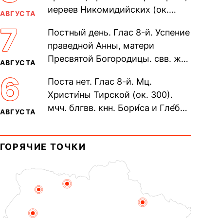
иереев Никомидийских (ок.
АВГУСТА
305). Прп. Моисе́я У́грина,
7
Постный день. Глас 8-й. Успение
Печерского, в Ближних
праведной Анны, матери
пещерах...
Пресвятой Богородицы. свв. жен
АВГУСТА
Олимпиа́ды, диаконисы (409) и
6
Поста нет. Глас 8-й. Мц.
прп. Евпракси́и девы,...
Христи́ны Тирской (ок. 300).
мчч. блгвв. кнн. Бори́са и Гле́ба,
АВГУСТА
во Святом Крещении Рома́на и
Дави́да (1015). Прп....
ГОРЯЧИЕ ТОЧКИ