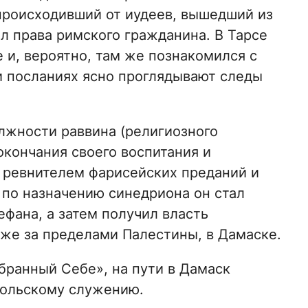
 происходивший от иудеев, вышедший из
л права римского гражданина. В Тарсе
 и, вероятно, там же познакомился с
 и посланиях ясно проглядывают следы
олжности раввина (религиозного
окончания своего воспитания и
 ревнителем фарисейских преданий и
 по назначению синедриона он стал
фана, а затем получил власть
же за пределами Палестины, в Дамаске.
бранный Себе», на пути в Дамаск
стольскому служению.