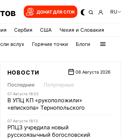
тов
RU
ДОНАТ ДЛЯ СПЖ
зия
Сербия
США
Чехия и Словакия
сли вслух
Горячие точки
Блоги
НОВОСТИ
08 Августа 2026
Последние
Популярные
07 Августа 18:33
В УПЦ КП «рукоположили»
«епископа» Тернопольского
07 Августа 18:13
РПЦЗ учредила новый
русскоязычный богословский