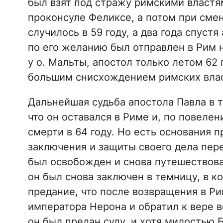
был взят под стражу римскими властям
проконсуле Феликсе, а потом при сме
случилось в 59 году, а два года спуст
по его желанию был отправлен в Рим 
у о. Мальты, апостол только летом 62 
большим снисхождением римских влас
Дальнейшая судьба апостола Павла в т
что он оставался в Риме и, по повеле
смерти в 64 году. Но есть основания п
заключения и защиты своего дела пер
был освобожден и снова путешествова
он был снова заключен в темницу, в ко
предание, что после возвращения в Р
императора Нерона и обратил к вере в
он был предан суду, и хотя милостью