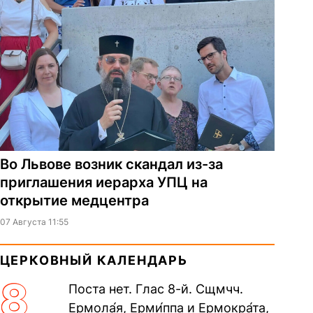
Во Львове возник скандал из-за
приглашения иерарха УПЦ на
открытие медцентра
07 Августа 11:55
ЦЕРКОВНЫЙ КАЛЕНДАРЬ
8
Поста нет. Глас 8-й. Сщмчч.
Ермола́я, Ерми́ппа и Ермокра́та,