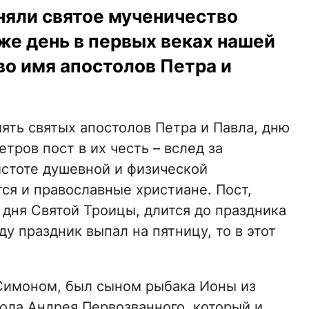
иняли святое мученичество
т же день в первых веках нашей
во имя апостолов Петра и
ять святых апостолов Петра и Павла, дню
ров пост в их честь – вслед за
истоте душевной и физической
ся и православные христиане. Пост,
 дня Святой Троицы, длится до праздника
ду праздник выпал на пятницу, то в этот
Симоном, был сыном рыбака Ионы из
ола Андрея Первозванного, который и