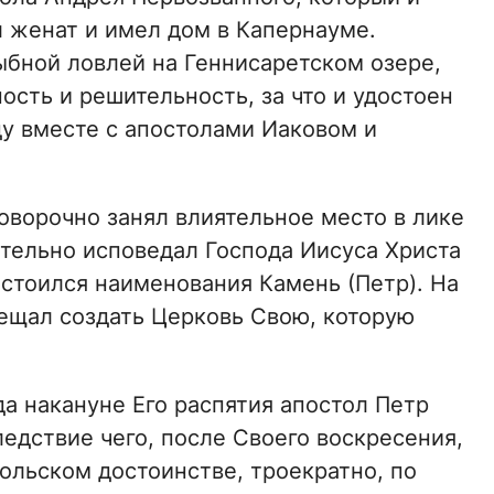
л женат и имел дом в Капернауме.
бной ловлей на Геннисаретском озере,
сть и решительность, за что и удостоен
у вместе с апостолами Иаковом и
оворочно занял влиятельное место в лике
тельно исповедал Господа Иисуса Христа
достоился наименования Камень (Петр). На
ещал создать Церковь Свою, которую
а накануне Его распятия апостол Петр
едствие чего, после Своего воскресения,
тольском достоинстве, троекратно, по