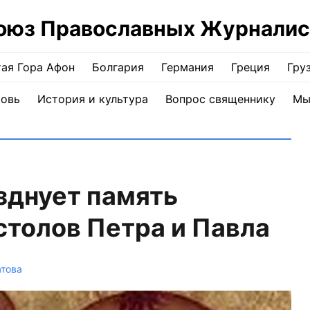
оюз Православных Журналис
ая Гора Афон
Болгария
Германия
Греция
Гру
ковь
История и культура
Вопрос священнику
Мы
зднует память
толов Петра и Павла
атова