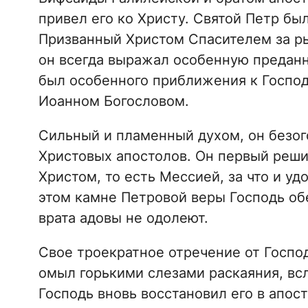
привел его ко Христу. Святой Петр бы
Призванный Христом Спасителем за ры
он всегда выражал особенную преданно
был особенного приближения к Господ
Иоанном Богословом.
Сильный и пламенный духом, он безог
Христовых апостолов. Он первый реши
Христом, то есть Мессией, за что и у
этом камне Петровой веры Господь об
врата адовы не одолеют.
Свое троекратное отречение от Господ
омыл горькими слезами раскаяния, всл
Господь вновь восстановил его в апос