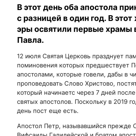
В этот день оба апостола пр
с разницей в один год. В это
эры освятили первые храмы 
Павла.
12 июля Святая Церковь празднует пам
поминовения которых предшествует Пет
апостолами, которые говели, дабы в ч
проповедовать Слово Христово, постят
который начинаетс через 7 дней после
святых апостолов. Поскольку в 2019 го
день пост еще есть.
Апостол Петр, называвшийся прежде 
Вифсаиды Галилейской и братом апост