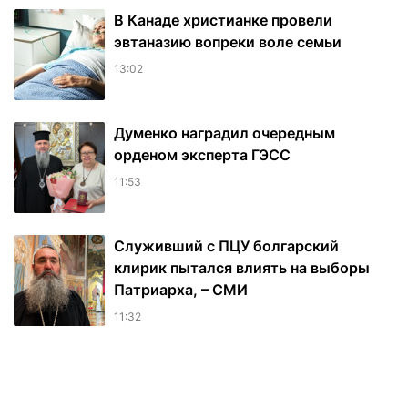
В Канаде христианке провели
эвтаназию вопреки воле семьи
13:02
Думенко наградил очередным
орденом эксперта ГЭСС
11:53
Служивший с ПЦУ болгарский
клирик пытался влиять на выборы
Патриарха, – СМИ
11:32