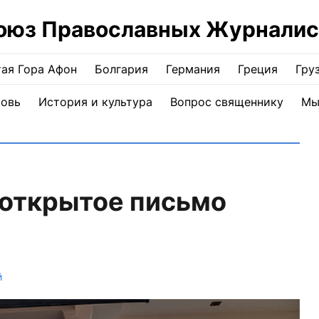
оюз Православных Журналис
ая Гора Афон
Болгария
Германия
Греция
Гру
ковь
История и культура
Вопрос священнику
Мы
 открытое письмо
й