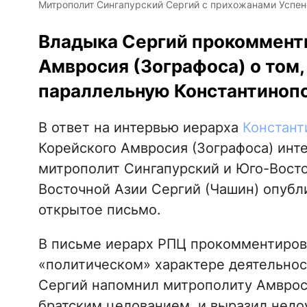
Митрополит Сингапурский Сергий с прихожанами Успенск
Владыка Сергий прокоммент
Амвросия (Зографоса) о том,
параллельную Константинопо
В ответ на интервью иерарха
Констант
Корейского Амвросия (Зографоса) инт
митрополит Сингапурский и Юго-Восто
Восточной Азии Сергий (Чашин) опубл
открытое письмо.
В письме иерарх РПЦ прокомментиро
«политическом» характере деятельнос
Сергий напомнил митрополиту Амвроси
братским целованием, и выразил недо