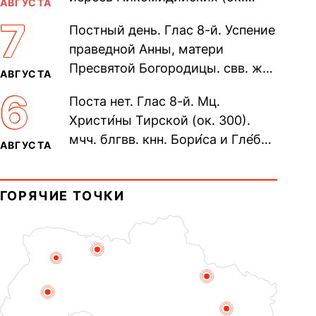
АВГУСТА
305). Прп. Моисе́я У́грина,
7
Постный день. Глас 8-й. Успение
Печерского, в Ближних
праведной Анны, матери
пещерах...
Пресвятой Богородицы. свв. жен
АВГУСТА
Олимпиа́ды, диаконисы (409) и
6
Поста нет. Глас 8-й. Мц.
прп. Евпракси́и девы,...
Христи́ны Тирской (ок. 300).
мчч. блгвв. кнн. Бори́са и Гле́ба,
АВГУСТА
во Святом Крещении Рома́на и
Дави́да (1015). Прп....
ГОРЯЧИЕ ТОЧКИ