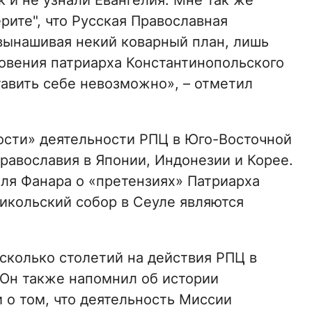
к и не узнали Евангелия. Мне так же
ерите", что Русская Православная
вынашивая некий коварный план, лишь
овения патриарха Константинопольского
авить себе невозможно», – отметил
ости» деятельности РПЦ в Юго-Восточной
равославия в Японии, Индонезии и Корее.
еля Фанара о «претензиях» Патриарха
Никольский собор в Сеуле являются
сколько столетий на действия РПЦ в
 Он также напомнил об истории
 о том, что деятельность Миссии