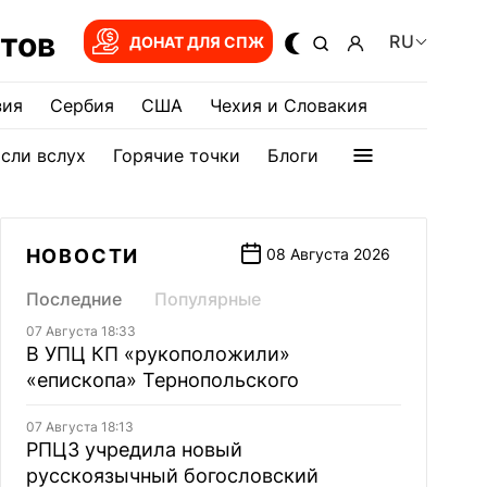
тов
RU
ДОНАТ ДЛЯ СПЖ
зия
Сербия
США
Чехия и Словакия
сли вслух
Горячие точки
Блоги
НОВОСТИ
08 Августа 2026
Последние
Популярные
07 Августа 18:33
В УПЦ КП «рукоположили»
«епископа» Тернопольского
07 Августа 18:13
РПЦЗ учредила новый
русскоязычный богословский