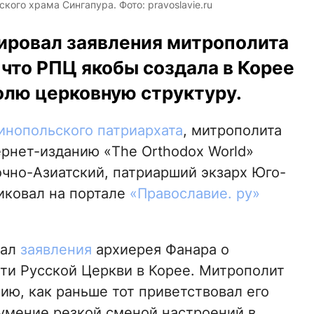
ого храма Сингапура. Фото: pravoslavie.ru
ировал заявления митрополита
 что РПЦ якобы создала в Корее
лю церковную структуру.
инопольского патриархата
, митрополита
ернет-изданию «The Orthodox World»
чно-Азиатский, патриарший экзарх Юго-
иковал на портале
«Православие. ру»
вал
заявления
архиерея Фанара о
ти Русской Церкви в Корее. Митрополит
ю, как раньше тот приветствовал его
умение резкой сменой настроений в