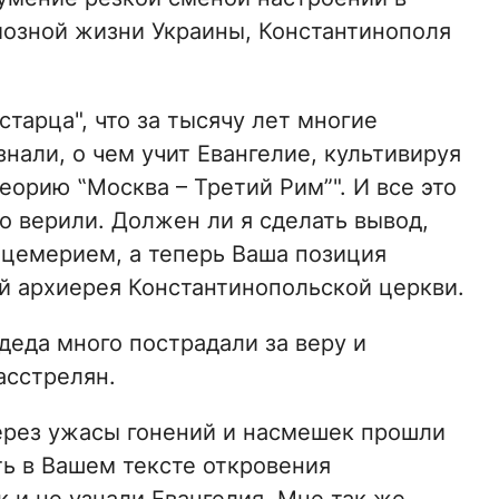
иозной жизни Украины, Константинополя
тарца", что за тысячу лет многие
нали, о чем учит Евангелие, культивируя
орию ‟Москва – Третий Рим”". И все это
это верили. Должен ли я сделать вывод,
ицемерием, а теперь Ваша позиция
ий архиерея Константинопольской церкви.
деда много пострадали за веру и
асстрелян.
ерез ужасы гонений и насмешек прошли
ть в Вашем тексте откровения