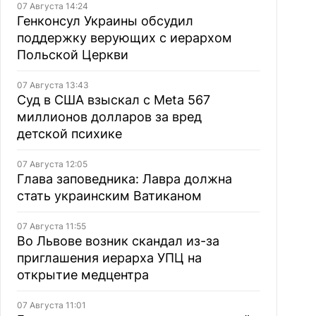
07 Августа 14:24
Генконсул Украины обсудил
поддержку верующих с иерархом
Польской Церкви
07 Августа 13:43
Суд в США взыскал с Meta 567
миллионов долларов за вред
детской психике
07 Августа 12:05
Глава заповедника: Лавра должна
стать украинским Ватиканом
07 Августа 11:55
Во Львове возник скандал из-за
приглашения иерарха УПЦ на
открытие медцентра
07 Августа 11:01