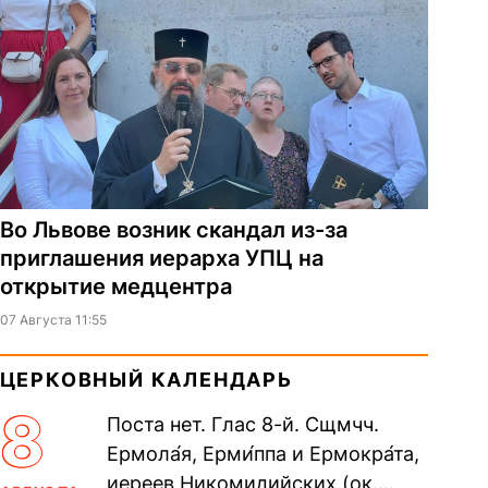
Во Львове возник скандал из-за
приглашения иерарха УПЦ на
открытие медцентра
07 Августа 11:55
ЦЕРКОВНЫЙ КАЛЕНДАРЬ
8
Поста нет. Глас 8-й. Сщмчч.
Ермола́я, Ерми́ппа и Ермокра́та,
иереев Никомидийских (ок.