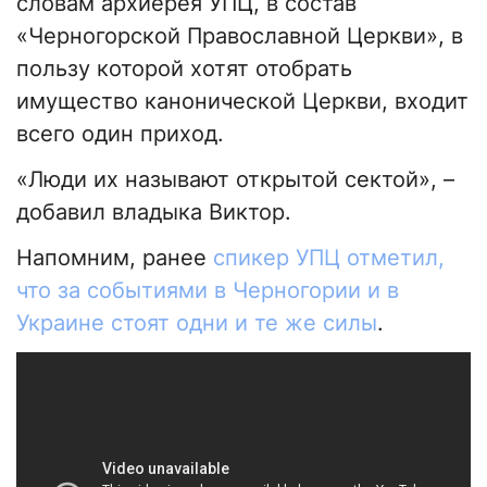
словам архиерея УПЦ, в состав
«Черногорской Православной Церкви», в
пользу которой хотят отобрать
имущество канонической Церкви, входит
всего один приход.
«Люди их называют открытой сектой», –
добавил владыка Виктор.
Напомним, ранее
спикер УПЦ отметил,
что за событиями в Черногории и в
Украине стоят одни и те же силы
.