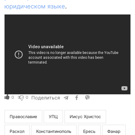
юридическом языке
.
0
0
Поделиться
Православие
УПЦ
Иисус Христос
Раскол
Константинополь
Ересь
Фанар