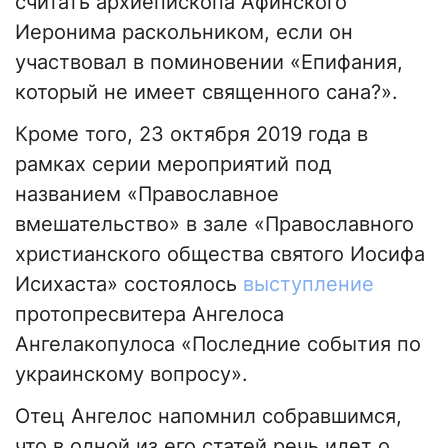
считать архиепископа Афинского
Иеронима раскольником, если он
участвовал в поминовении «Епифания,
который не имеет священного сана?».
Кроме того, 23 октября 2019 года в
рамках серии мероприятий под
названием «Православное
вмешательство» в зале «Православного
христианского общества святого Иосифа
Исихаста» состоялось
выступление
протопресвитера Ангелоса
Ангелакопулоса «Последние события по
украинскому вопросу».
Отец Ангелос напомнил собравшимся,
что в одной из его статей речь идет о