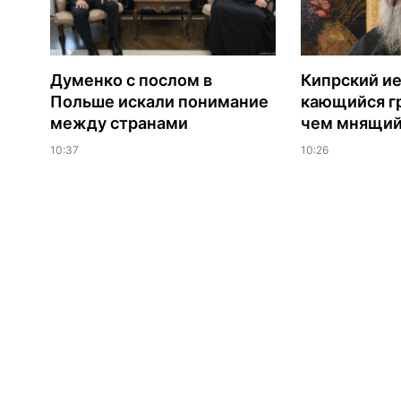
Думенко с послом в
Кипрский ие
Польше искали понимание
кающийся г
между странами
чем мнящий
10:37
10:26