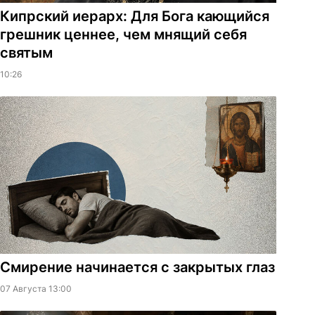
Кипрский иерарх: Для Бога кающийся
грешник ценнее, чем мнящий себя
святым
10:26
Смирение начинается с закрытых глаз
07 Августа 13:00