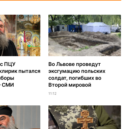
с ПЦУ
Во Львове проведут
клирик пытался
эксгумацию польских
ыборы
солдат, погибших во
– СМИ
Второй мировой
11:12