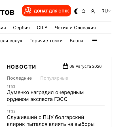
тов
RU
ДОНАТ ДЛЯ СПЖ
зия
Сербия
США
Чехия и Словакия
сли вслух
Горячие точки
Блоги
НОВОСТИ
08 Августа 2026
Последние
Популярные
11:53
Думенко наградил очередным
орденом эксперта ГЭСС
11:32
Служивший с ПЦУ болгарский
клирик пытался влиять на выборы