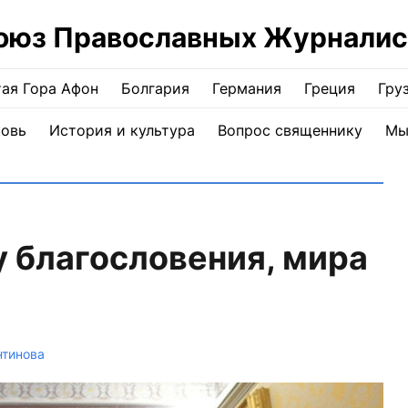
оюз Православных Журналис
ая Гора Афон
Болгария
Германия
Греция
Гру
ковь
История и культура
Вопрос священнику
Мы
 благословения, мира
нтинова