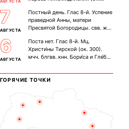
АВГУСТА
305). Прп. Моисе́я У́грина,
7
Постный день. Глас 8-й. Успение
Печерского, в Ближних
праведной Анны, матери
пещерах...
Пресвятой Богородицы. свв. жен
АВГУСТА
Олимпиа́ды, диаконисы (409) и
6
Поста нет. Глас 8-й. Мц.
прп. Евпракси́и девы,...
Христи́ны Тирской (ок. 300).
мчч. блгвв. кнн. Бори́са и Гле́ба,
АВГУСТА
во Святом Крещении Рома́на и
Дави́да (1015). Прп....
ГОРЯЧИЕ ТОЧКИ