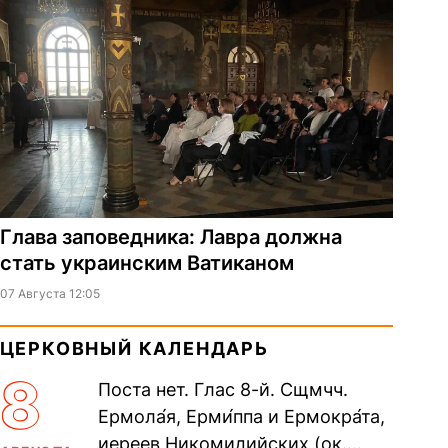
Глава заповедника: Лавра должна
стать украинским Ватиканом
07 Августа 12:05
ЦЕРКОВНЫЙ КАЛЕНДАРЬ
8
Поста нет. Глас 8-й. Сщмчч.
Ермола́я, Ерми́ппа и Ермокра́та,
иереев Никомидийских (ок.