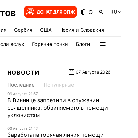
тов
RU
ДОНАТ ДЛЯ СПЖ
зия
Сербия
США
Чехия и Словакия
сли вслух
Горячие точки
Блоги
НОВОСТИ
07 Августа 2026
Последние
Популярные
06 Августа 21:57
В Виннице запретили в служении
священника, обвиняемого в помощи
уклонистам
06 Августа 21:47
Заработала горячая линия помощи