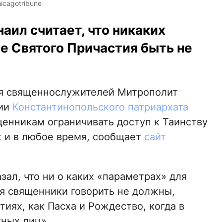
icagotribune
ил считает, что никаких
ве Святого Причастия быть не
ния священнослужителей Митрополит
пии
Константинопольского патриархата
енникам ограничивать доступ к Таинству
 и в любое время, сообщает
сайт
зал, что ни о каких «параметрах» для
ия священники говорить не должны,
иях, как Пасха и Рождество, когда в
ных лиц».