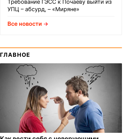
Требование ГЭСС к Почаеву выйти из
УПЦ – абсурд, – «Миряне»
Все новости
ГЛАВНОЕ
Как вести себя с неверующими