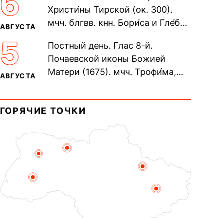
6
Христи́ны Тирской (ок. 300).
мчч. блгвв. кнн. Бори́са и Гле́ба,
АВГУСТА
во Святом Крещении Рома́на и
5
Постный день. Глас 8-й.
Дави́да (1015). Прп....
Почаевской иконы Божией
Матери (1675). мчч. Трофи́ма,
АВГУСТА
Фео́фила и с ними 13-ти
мучеников (284–305). прав.
ГОРЯЧИЕ ТОЧКИ
воина Фео́дора...