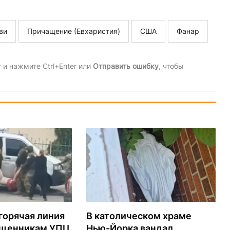
ви
Причащение (Евхаристия)
США
Фанар
и нажмите Ctrl+Enter или
Отправить ошибку
, чтобы
горячая линия
В католическом храме
ященникам УПЦ
Нью-Йорка вандал