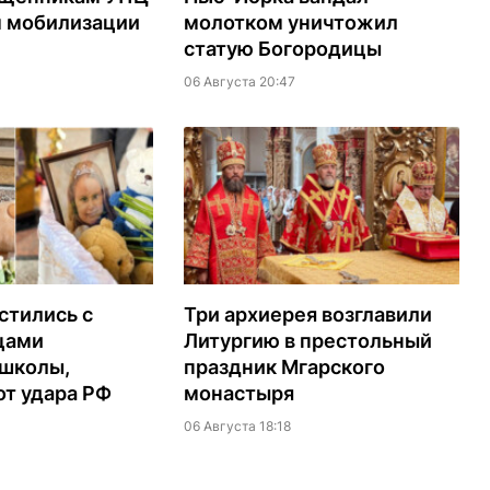
м мобилизации
молотком уничтожил
статую Богородицы
06 Августа 20:47
стились с
Три архиерея возглавили
цами
Литургию в престольный
 школы,
праздник Мгарского
т удара РФ
монастыря
06 Августа 18:18