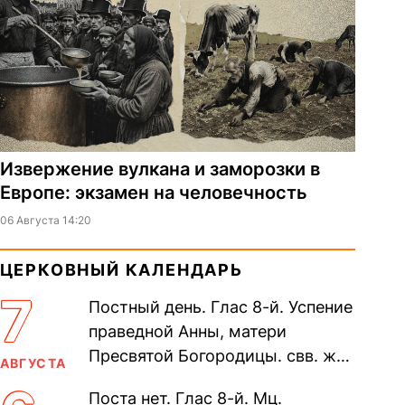
Извержение вулкана и заморозки в
Европе: экзамен на человечность
06 Августа 14:20
ЦЕРКОВНЫЙ КАЛЕНДАРЬ
7
Постный день. Глас 8-й. Успение
праведной Анны, матери
Пресвятой Богородицы. свв. жен
АВГУСТА
Олимпиа́ды, диаконисы (409) и
Поста нет. Глас 8-й. Мц.
прп. Евпракси́и девы,...