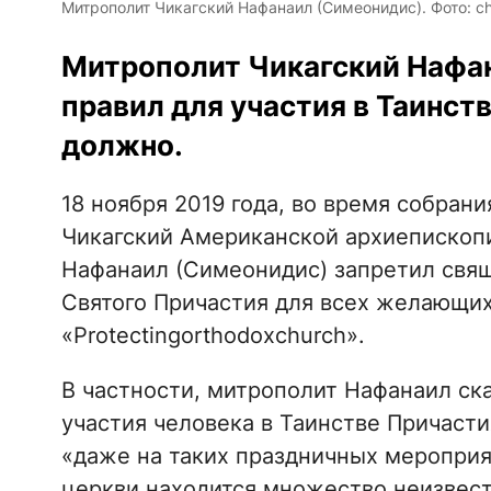
Митрополит Чикагский Нафанаил (Симеонидис). Фото: ch
Митрополит Чикагский Нафана
правил для участия в Таинст
должно.
18 ноября 2019 года, во время собра
Чикагский Американской архиеписко
Нафанаил (Симеонидис) запретил свящ
Святого Причастия для всех желающих
«Рrotectingorthodoxchurch».
В частности, митрополит Нафанаил ска
участия человека в Таинстве Причаст
«даже на таких праздничных мероприят
церкви находится множество неизвест