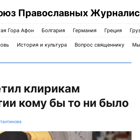
оюз Православных Журналис
ая Гора Афон
Болгария
Германия
Греция
Гру
ковь
История и культура
Вопрос священнику
Мы
етил клирикам
ии кому бы то ни было
тантинова