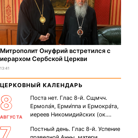
Митрополит Онуфрий встретился с
иерархом Сербской Церкви
13:41
ЦЕРКОВНЫЙ КАЛЕНДАРЬ
8
Поста нет. Глас 8-й. Сщмчч.
Ермола́я, Ерми́ппа и Ермокра́та,
иереев Никомидийских (ок.
АВГУСТА
305). Прп. Моисе́я У́грина,
7
Постный день. Глас 8-й. Успение
Печерского, в Ближних
праведной Анны, матери