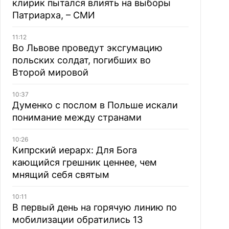
клирик пытался влиять на выборы
Патриарха, – СМИ
11:12
Во Львове проведут эксгумацию
польских солдат, погибших во
Второй мировой
10:37
Думенко с послом в Польше искали
понимание между странами
10:26
Кипрский иерарх: Для Бога
кающийся грешник ценнее, чем
мнящий себя святым
10:11
В первый день на горячую линию по
мобилизации обратились 13