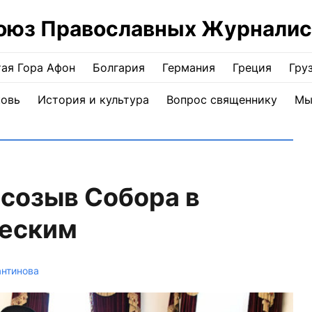
оюз Православных Журналис
ая Гора Афон
Болгария
Германия
Греция
Гру
ковь
История и культура
Вопрос священнику
Мы
 созыв Собора в
ческим
антинова