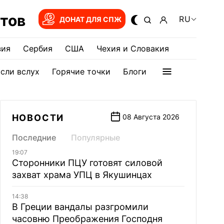
тов
RU
ДОНАТ ДЛЯ СПЖ
зия
Сербия
США
Чехия и Словакия
сли вслух
Горячие точки
Блоги
НОВОСТИ
08 Августа 2026
Последние
Популярные
19:07
Сторонники ПЦУ готовят силовой
захват храма УПЦ в Якушинцах
14:38
В Греции вандалы разгромили
часовню Преображения Господня