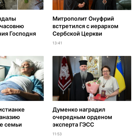
ндалы
Митрополит Онуфрий
 часовню
встретился с иерархом
ия Господня
Сербской Церкви
13:41
истианке
Думенко наградил
таназию
очередным орденом
е семьи
эксперта ГЭСС
11:53