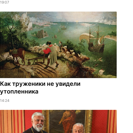
19:07
Как труженики не увидели
утопленника
14:24