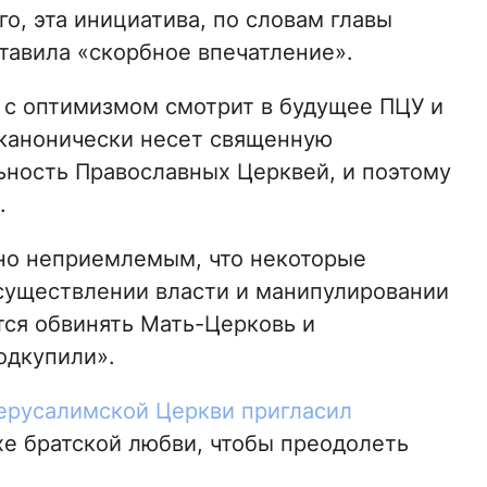
о, эта инициатива, по словам главы
тавила «скорбное впечатление».
о с оптимизмом смотрит в будущее ПЦУ и
 канонически несет священную
льность Православных Церквей, и поэтому
.
нно неприемлемым, что некоторые
существлении власти и манипулировании
тся обвинять Мать-Церковь и
одкупили».
ерусалимской Церкви пригласил
хе братской любви, чтобы преодолеть