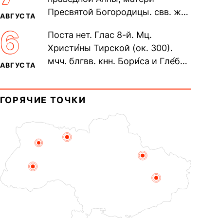
пещерах...
Пресвятой Богородицы. свв. жен
АВГУСТА
Олимпиа́ды, диаконисы (409) и
6
Поста нет. Глас 8-й. Мц.
прп. Евпракси́и девы,...
Христи́ны Тирской (ок. 300).
мчч. блгвв. кнн. Бори́са и Гле́ба,
АВГУСТА
во Святом Крещении Рома́на и
Дави́да (1015). Прп....
ГОРЯЧИЕ ТОЧКИ