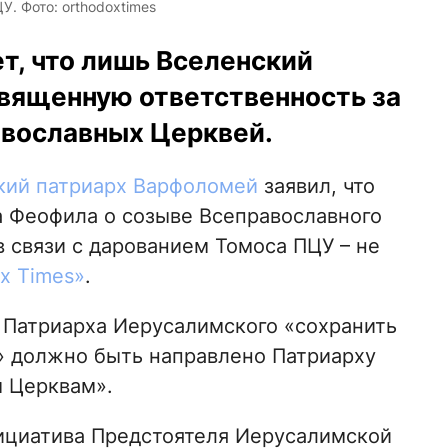
. Фото: orthodoxtimes
т, что лишь Вселенский
священную ответственность за
авославных Церквей.
кий патриарх Варфоломей
заявил, что
а Феофила о созыве Всеправославного
в связи с дарованием Томоса ПЦУ – не
x Тimes»
.
 Патриарха Иерусалимского «сохранить
» должно быть направлено Патриарху
м Церквам».
ициатива Предстоятеля Иерусалимской