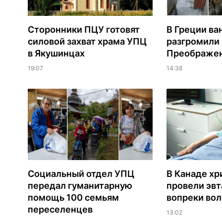
Сторонники ПЦУ готовят
В Греции ва
силовой захват храма УПЦ
разгромили
в Якушинцах
Преображен
19:07
14:38
Социальный отдел УПЦ
В Канаде хр
передал гуманитарную
провели эв
помощь 100 семьям
вопреки вол
переселенцев
13:02