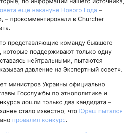
торые, по информации нашего источника,
овета еще накануне Нового Года
–
», – прокомментировали в Churcher
ета.
что представляющие команду бывшего
, которые поддерживают только одну
оставаясь нейтральными, пытаются
оказывая давление на Экспертный совет».
нет министров Украины официально
главы Госслужбы по этнополитике и
онкурса дошли только два кандидата –
днее стало известно, что
Юраш пытался
авно
провалил конкурс
.