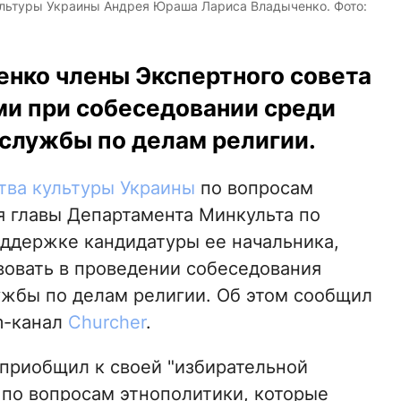
ультуры Украины Андрея Юраша Лариса Владыченко. Фото:
нко члены Экспертного совета
ми при собеседовании среди
сслужбы по делам религии.
ва культуры Украины
по вопросам
я главы Департамента Минкульта по
оддержке кандидатуры ее начальника,
вовать в проведении собеседования
лужбы по делам религии. Об этом сообщил
m-канал
Churcher
.
 приобщил к своей "избирательной
 по вопросам этнополитики, которые