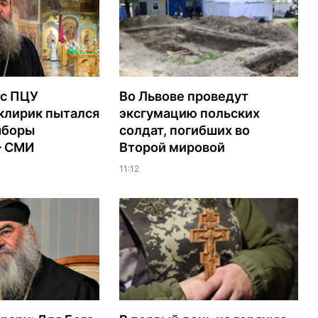
с ПЦУ
Во Львове проведут
клирик пытался
эксгумацию польских
ыборы
солдат, погибших во
– СМИ
Второй мировой
11:12