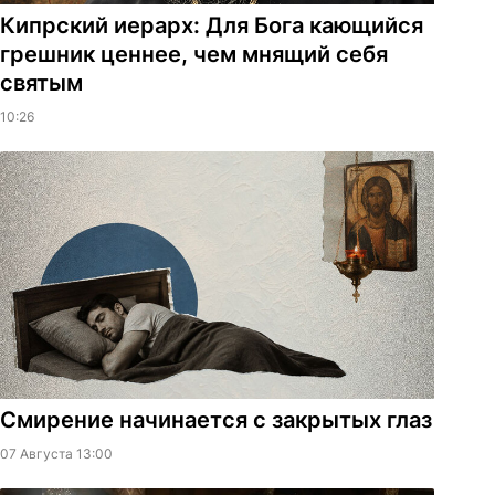
Кипрский иерарх: Для Бога кающийся
грешник ценнее, чем мнящий себя
святым
10:26
Смирение начинается с закрытых глаз
07 Августа 13:00