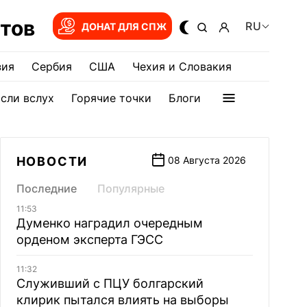
тов
RU
ДОНАТ ДЛЯ СПЖ
зия
Сербия
США
Чехия и Словакия
сли вслух
Горячие точки
Блоги
НОВОСТИ
08 Августа 2026
Последние
Популярные
11:53
Думенко наградил очередным
орденом эксперта ГЭСС
11:32
Служивший с ПЦУ болгарский
клирик пытался влиять на выборы