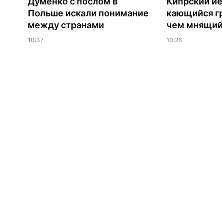
Думенко с послом в
Кипрский ие
Польше искали понимание
кающийся г
между странами
чем мнящий
10:37
10:26