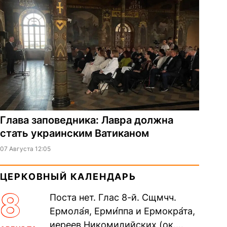
Глава заповедника: Лавра должна
стать украинским Ватиканом
07 Августа 12:05
ЦЕРКОВНЫЙ КАЛЕНДАРЬ
8
Поста нет. Глас 8-й. Сщмчч.
Ермола́я, Ерми́ппа и Ермокра́та,
иереев Никомидийских (ок.