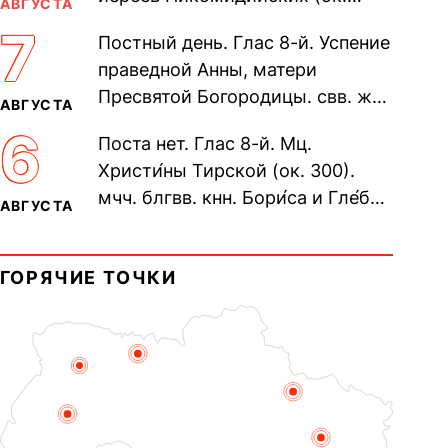
АВГУСТА
305). Прп. Моисе́я У́грина,
7
Постный день. Глас 8-й. Успение
Печерского, в Ближних
праведной Анны, матери
пещерах...
Пресвятой Богородицы. свв. жен
АВГУСТА
Олимпиа́ды, диаконисы (409) и
6
Поста нет. Глас 8-й. Мц.
прп. Евпракси́и девы,...
Христи́ны Тирской (ок. 300).
мчч. блгвв. кнн. Бори́са и Гле́ба,
АВГУСТА
во Святом Крещении Рома́на и
Дави́да (1015). Прп....
ГОРЯЧИЕ ТОЧКИ