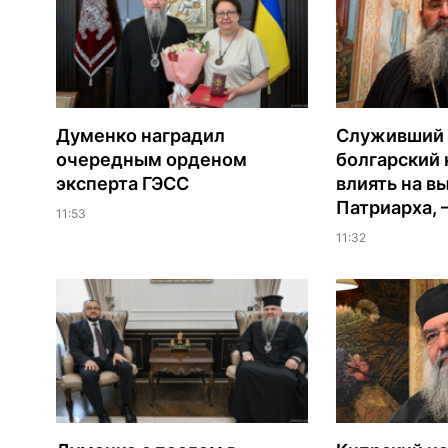
Думенко наградил
Служивший 
очередным орденом
болгарский 
эксперта ГЭСС
влиять на в
Патриарха, 
11:53
11:32