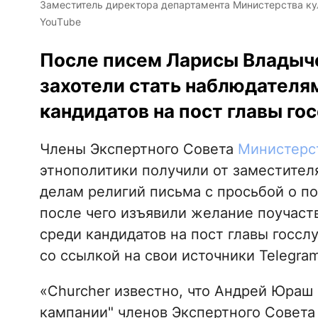
Заместитель директора департамента Министерства к
YouТube
После писем Ларисы Владыче
захотели стать наблюдателя
кандидатов на пост главы го
Члены Экспертного Совета
Министерст
этнополитики получили от заместител
делам религий письма с просьбой о п
после чего изъявили желание поучаст
среди кандидатов на пост главы госс
со ссылкой на свои источники Telegra
«Churcher известно, что Андрей Юраш
кампании" членов Экспертного Совета