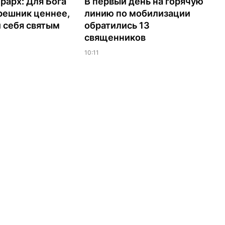
рарх: Для Бога
В первый день на горячую
решник ценнее,
линию по мобилизации
 себя святым
обратились 13
священников
10:11