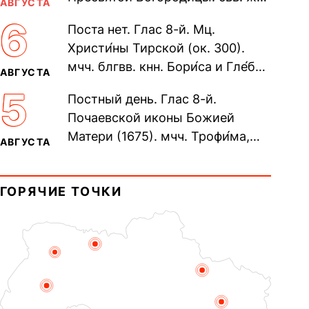
АВГУСТА
Олимпиа́ды, диаконисы (409) и
6
Поста нет. Глас 8-й. Мц.
прп. Евпракси́и девы,...
Христи́ны Тирской (ок. 300).
мчч. блгвв. кнн. Бори́са и Гле́ба,
АВГУСТА
во Святом Крещении Рома́на и
5
Постный день. Глас 8-й.
Дави́да (1015). Прп....
Почаевской иконы Божией
Матери (1675). мчч. Трофи́ма,
АВГУСТА
Фео́фила и с ними 13-ти
мучеников (284–305). прав.
ГОРЯЧИЕ ТОЧКИ
воина Фео́дора...