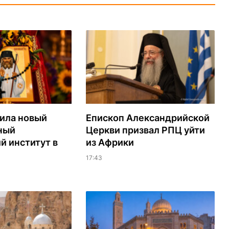
ила новый
Епископ Александрийской
ный
Церкви призвал РПЦ уйти
й институт в
из Африки
17:43