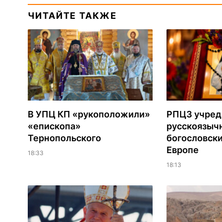
ЧИТАЙТЕ ТАКЖЕ
В УПЦ КП «рукоположили»
РПЦЗ учред
«епископа»
русскоязыч
Тернопольского
богословски
Европе
18:33
18:13