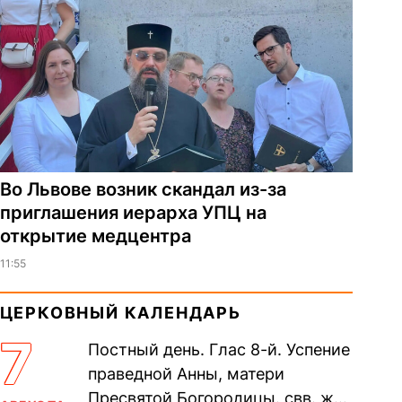
Во Львове возник скандал из-за
приглашения иерарха УПЦ на
открытие медцентра
11:55
ЦЕРКОВНЫЙ КАЛЕНДАРЬ
7
Постный день. Глас 8-й. Успение
праведной Анны, матери
Пресвятой Богородицы. свв. жен