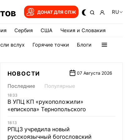
тов
RU
ДОНАТ ДЛЯ СПЖ
зия
Сербия
США
Чехия и Словакия
сли вслух
Горячие точки
Блоги
НОВОСТИ
07 Августа 2026
Последние
Популярные
18:33
В УПЦ КП «рукоположили»
«епископа» Тернопольского
18:13
РПЦЗ учредила новый
русскоязычный богословский