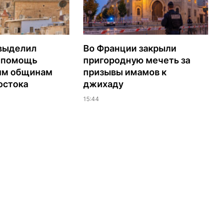
выделил
Во Франции закрыли
а помощь
пригородную мечеть за
им общинам
призывы имамов к
остока
джихаду
15:44