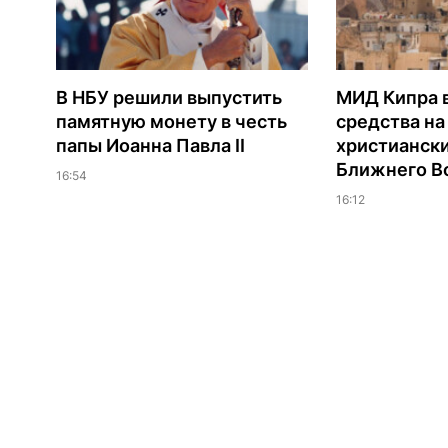
В НБУ решили выпустить
МИД Кипра 
памятную монету в честь
средства н
папы Иоанна Павла II
христианск
Ближнего В
16:54
16:12