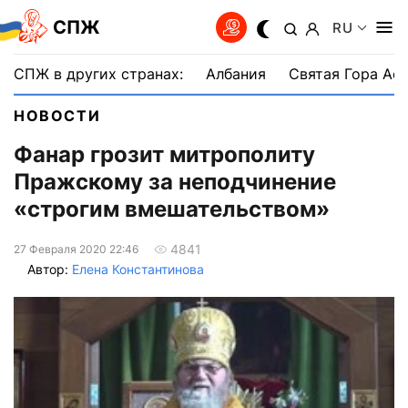
СПЖ
RU
СПЖ в других странах:
Албания
Святая Гора Аф
НОВОСТИ
Фанар грозит митрополиту
Пражскому за неподчинение
«строгим вмешательством»
4841
27 Февраля 2020 22:46
Автор:
Елена Константинова