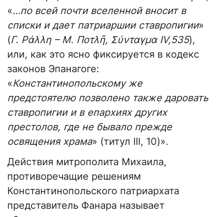
«
…по всей почти вселенной вносит в
списки и дает патриаршии ставропигии
»
(
Γ. Ράλλη – Μ. Ποτλῆ, Σύνταγμα IV,535
),
или, как это ясно фиксируется в кодекс
законов Эпанагоге:
«
Константинопольскому же
предстоятелю позволено также даровать
ставропигии и в епархиях других
престолов, где не бывало прежде
освящения храма
» (титул III, 10)».
Действия митрополита Михаила,
противоречащие решениям
Константинопольского патриархата
представитель Фанара называет