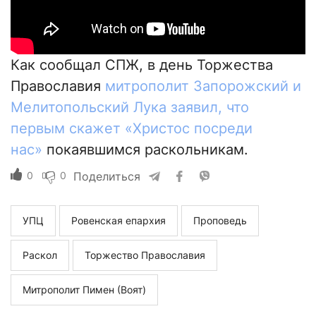
Как сообщал СПЖ, в день Торжества
Православия
митрополит Запорожский и
Мелитопольский Лука заявил, что
первым скажет «Христос посреди
нас»
покаявшимся раскольникам.
0
0
Поделиться
УПЦ
Ровенская епархия
Проповедь
Раскол
Торжество Православия
Митрополит Пимен (Воят)