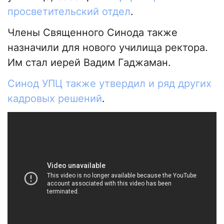
просветительский отдел
.
Члены Священного Синода также
назначили для нового училища ректора.
Им стал иерей Вадим Гаджаман.
Синод УПЦ также утвердил и ряд других
кадровых решений
.