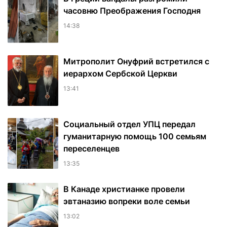
часовню Преображения Господня
14:38
Митрополит Онуфрий встретился с
иерархом Сербской Церкви
13:41
Социальный отдел УПЦ передал
гуманитарную помощь 100 семьям
переселенцев
13:35
В Канаде христианке провели
эвтаназию вопреки воле семьи
13:02