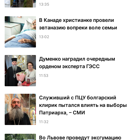
13:35
В Канаде христианке провели
эвтаназию вопреки воле семьи
13:02
Думенко наградил очередным
орденом эксперта ГЭСС
11:53
Служивший с ПЦУ болгарский
клирик пытался влиять на выборы
Патриарха, – СМИ
11:32
Во Львове проведут эксгумацию