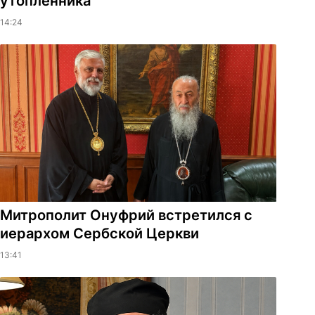
утопленника
14:24
Митрополит Онуфрий встретился с
иерархом Сербской Церкви
13:41