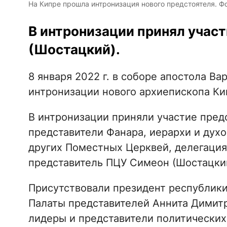
На Кипре прошла интронизация нового предстоятеля. Ф
В интронизации принял учас
(Шостацкий).
8 января 2022 г. в соборе апостола В
интронизации нового архиепископа Ки
В интронизации приняли участие пред
представители Фанара, иерархи и дух
других Поместных Церквей, делегация
представитель ПЦУ Симеон (Шостацки
Присутствовали президент республики
Палаты представителей Аннита Димитр
лидеры и представители политических