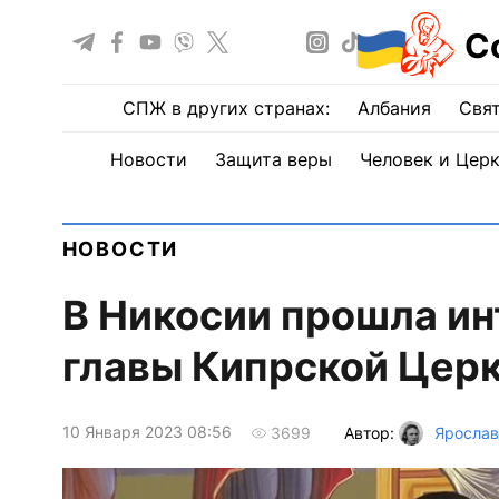
С
СПЖ в других странах:
Албания
Свят
Новости
Защита веры
Человек и Цер
НОВОСТИ
В Никосии прошла ин
главы Кипрской Цер
10 Января 2023 08:56
Автор:
Ярослав
3699