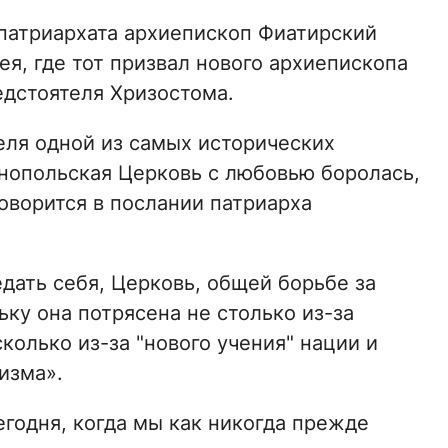
патриархата архиепископ Фиатирский
я, где тот призвал нового архиепископа
дстоятеля Хризостома.
еля одной из самых исторических
инопольская Церковь с любовью боролась,
оворится в послании патриарха
дать себя, Церковь, общей борьбе за
ку она потрясена не столько из-за
колько из-за "нового учения" нации и
изма».
егодня, когда мы как никогда прежде