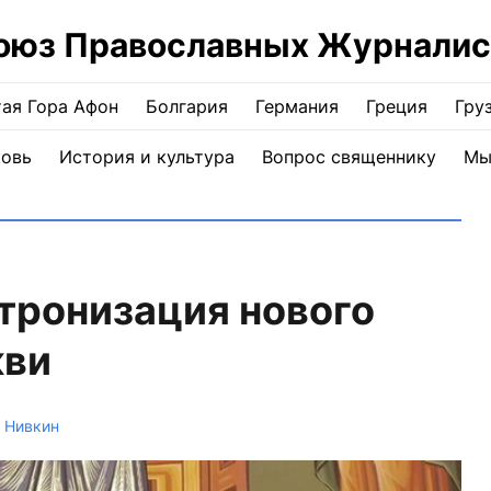
оюз Православных Журналис
ая Гора Афон
Болгария
Германия
Греция
Гру
ковь
История и культура
Вопрос священнику
Мы
тронизация нового
кви
 Нивкин