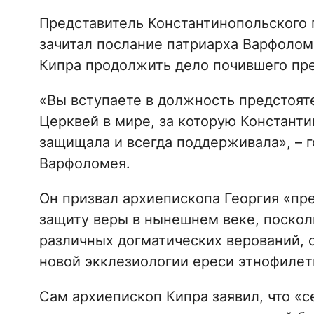
Представитель Константинопольского 
зачитал послание патриарха Варфоломе
Кипра продолжить дело почившего пре
«Вы вступаете в должность предстоят
Церквей в мире, за которую Констант
защищала и всегда поддерживала», – г
Варфоломея.
Он призвал архиепископа Георгия «пре
защиту веры в нынешнем веке, посколь
различных догматических верований, с
новой экклезиологии ереси этнофилет
Сам архиепископ Кипра заявил, что «с