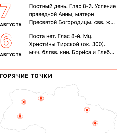
305). Прп. Моисе́я У́грина,
7
Постный день. Глас 8-й. Успение
Печерского, в Ближних
праведной Анны, матери
пещерах...
Пресвятой Богородицы. свв. жен
АВГУСТА
Олимпиа́ды, диаконисы (409) и
6
Поста нет. Глас 8-й. Мц.
прп. Евпракси́и девы,...
Христи́ны Тирской (ок. 300).
мчч. блгвв. кнн. Бори́са и Гле́ба,
АВГУСТА
во Святом Крещении Рома́на и
Дави́да (1015). Прп....
ГОРЯЧИЕ ТОЧКИ