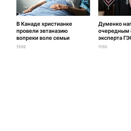
В Канаде христианке
Думенко на
провели эвтаназию
очередным 
вопреки воле семьи
эксперта Г
13:02
11:53