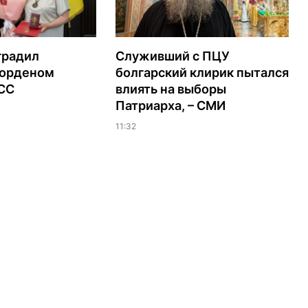
градил
Служивший с ПЦУ
орденом
болгарский клирик пытался
ЭСС
влиять на выборы
Патриарха, – СМИ
11:32