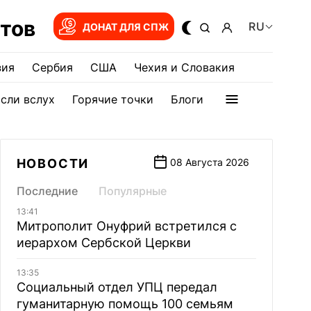
тов
RU
ДОНАТ ДЛЯ СПЖ
зия
Сербия
США
Чехия и Словакия
сли вслух
Горячие точки
Блоги
НОВОСТИ
08 Августа 2026
Последние
Популярные
13:41
Митрополит Онуфрий встретился с
иерархом Сербской Церкви
13:35
Социальный отдел УПЦ передал
гуманитарную помощь 100 семьям