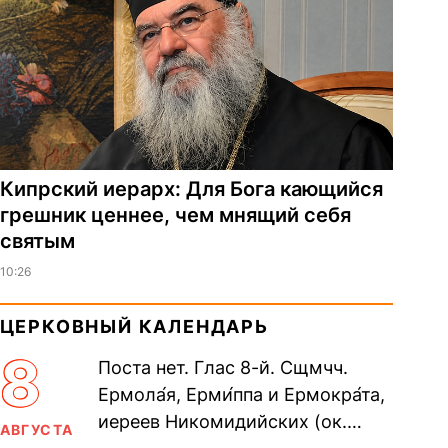
Кипрский иерарх: Для Бога кающийся
грешник ценнее, чем мнящий себя
святым
10:26
ЦЕРКОВНЫЙ КАЛЕНДАРЬ
8
Поста нет. Глас 8-й. Сщмчч.
Ермола́я, Ерми́ппа и Ермокра́та,
иереев Никомидийских (ок.
АВГУСТА