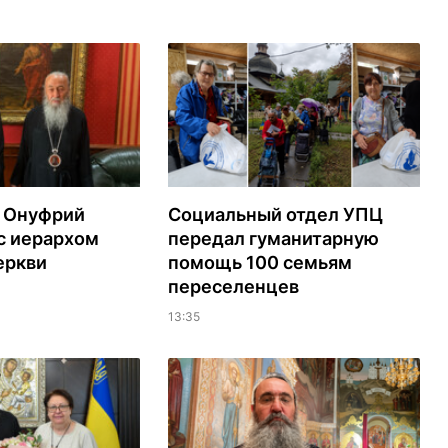
 Онуфрий
Социальный отдел УПЦ
с иерархом
передал гуманитарную
еркви
помощь 100 семьям
переселенцев
13:35