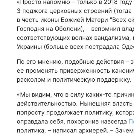
«Просто напомню – только в 2018 год
3 поджога церковных строений (тогда
в честь иконы Божией Матери "Всех с
Господня на Оболони), – вспомнил влад
соответствующих волнах вандализма, 
Украины (больше всех пострадала Одес
По его мнению, подобные действия – э
ее променять приверженность канонич
расколом и политическую поддержку.
«Мы видим, что в силу каких-то причи
действительностью. Нынешняя власть и
попросту продолжает политику, котор
оправдала себя, похоронив навсегда
П
политика, – написал архиерей. – Зачем