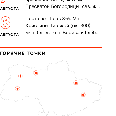
пещерах...
Пресвятой Богородицы. свв. жен
АВГУСТА
Олимпиа́ды, диаконисы (409) и
6
Поста нет. Глас 8-й. Мц.
прп. Евпракси́и девы,...
Христи́ны Тирской (ок. 300).
мчч. блгвв. кнн. Бори́са и Гле́ба,
АВГУСТА
во Святом Крещении Рома́на и
Дави́да (1015). Прп....
ГОРЯЧИЕ ТОЧКИ