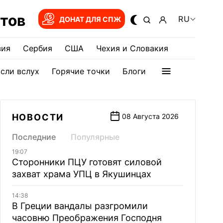
тов
RU
ДОНАТ ДЛЯ СПЖ
зия
Сербия
США
Чехия и Словакия
сли вслух
Горячие точки
Блоги
НОВОСТИ
08 Августа 2026
Последние
Популярные
19:07
Сторонники ПЦУ готовят силовой
захват храма УПЦ в Якушинцах
14:38
В Греции вандалы разгромили
часовню Преображения Господня