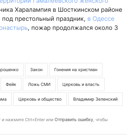
территории Гамалеевского женского
ника Харалампия в Шосткинском районе
, под престольный праздник,
в Одессе
монастырь
, пожар продолжался около 3
орошенко
Закон
Гонения на христиан
Фейк
Ложь СМИ
Церковь и власть
ама
Церковь и общество
Владимир Зеленский
и нажмите Ctrl+Enter или
Отправить ошибку
, чтобы