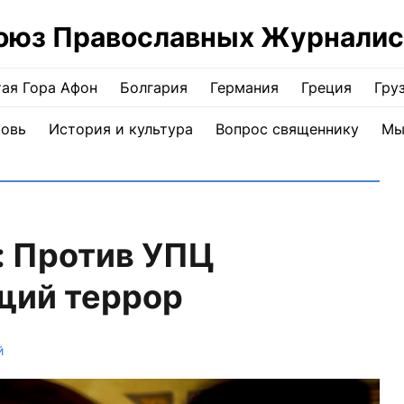
оюз Православных Журналис
ая Гора Афон
Болгария
Германия
Греция
Гру
ковь
История и культура
Вопрос священнику
Мы
: Против УПЦ
щий террор
й