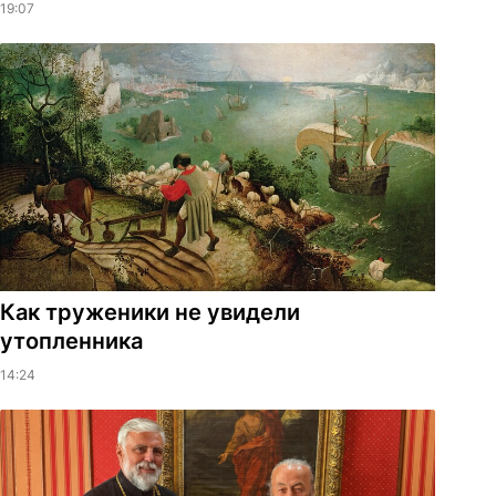
19:07
Как труженики не увидели
утопленника
14:24