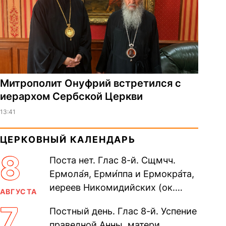
Митрополит Онуфрий встретился с
иерархом Сербской Церкви
13:41
ЦЕРКОВНЫЙ КАЛЕНДАРЬ
8
Поста нет. Глас 8-й. Сщмчч.
Ермола́я, Ерми́ппа и Ермокра́та,
иереев Никомидийских (ок.
АВГУСТА
305). Прп. Моисе́я У́грина,
7
Постный день. Глас 8-й. Успение
Печерского, в Ближних
праведной Анны, матери