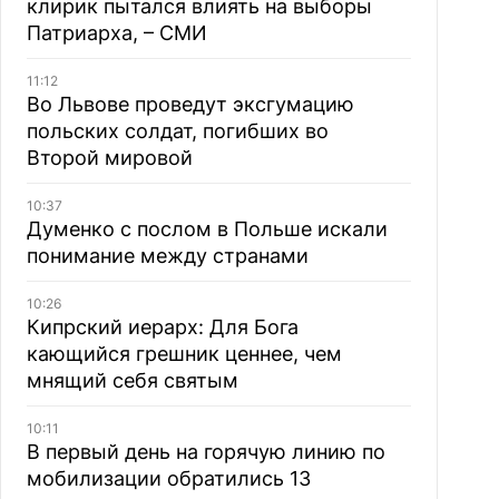
клирик пытался влиять на выборы
Патриарха, – СМИ
11:12
Во Львове проведут эксгумацию
польских солдат, погибших во
Второй мировой
10:37
Думенко с послом в Польше искали
понимание между странами
10:26
Кипрский иерарх: Для Бога
кающийся грешник ценнее, чем
мнящий себя святым
10:11
В первый день на горячую линию по
мобилизации обратились 13