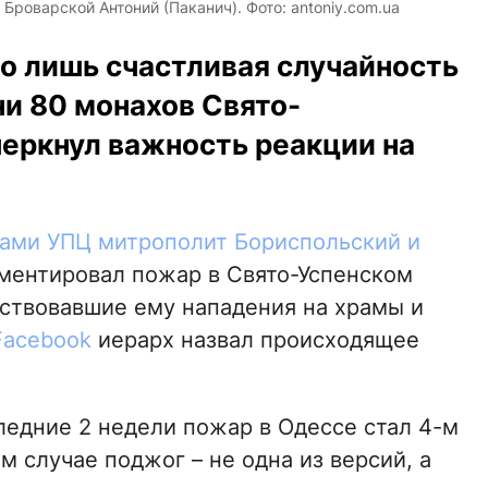
роварской Антоний (Паканич). Фото: antoniy.com.ua
о лишь счастливая случайность
и 80 монахов Свято-
черкнул важность реакции на
ами УПЦ митрополит Бориспольский и
ментировал пожар в Свято-Успенском
твовавшие ему нападения на храмы и
Facebook
иерарх назвал происходящее
следние 2 недели пожар в Одессе стал 4-м
 случае поджог – не одна из версий, а