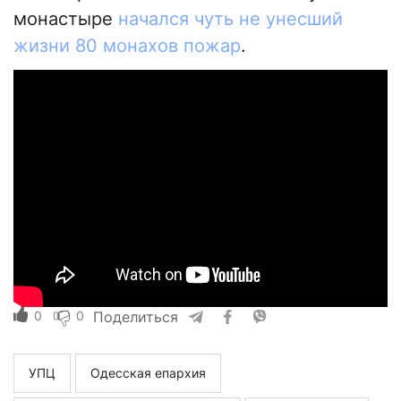
монастыре
начался чуть не унесший
жизни 80 монахов пожар
.
0
0
Поделиться
УПЦ
Одесская епархия