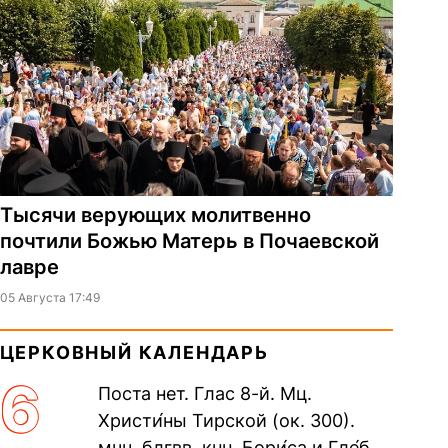
Тысячи верующих молитвенно
почтили Божью Матерь в Почаевской
лавре
05 Августа 17:49
ЦЕРКОВНЫЙ КАЛЕНДАРЬ
6
Поста нет. Глас 8-й. Мц.
Христи́ны Тирской (ок. 300).
мчч. блгвв. кнн. Бори́са и Гле́ба,