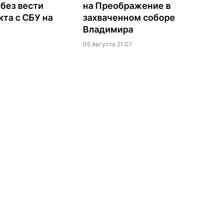
без вести
на Преображение в
кта с СБУ на
захваченном соборе
Владимира
05 Августа 21:07