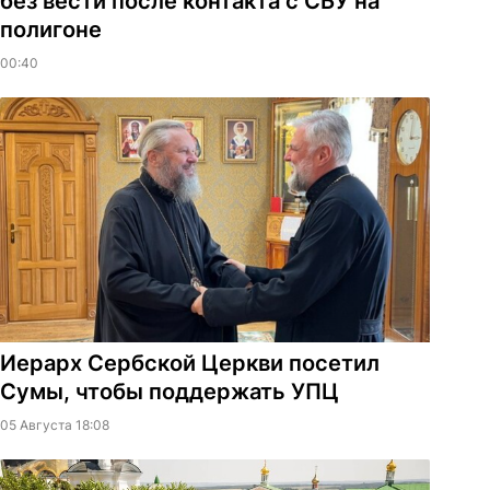
без вести после контакта с СБУ на
полигоне
00:40
Иерарх Сербской Церкви посетил
Сумы, чтобы поддержать УПЦ
05 Августа 18:08