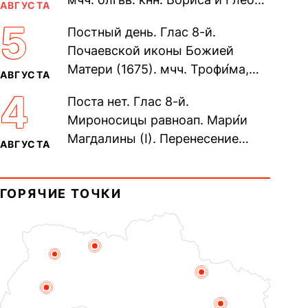
АВГУСТА
во Святом Крещении Рома́на и
5
Постный день. Глас 8-й.
Дави́да (1015). Прп....
Почаевской иконы Божией
Матери (1675). мчч. Трофи́ма,
АВГУСТА
Фео́фила и с ними 13-ти
4
Поста нет. Глас 8-й.
мучеников (284–305). прав.
Мироносицы равноап. Мари́и
воина Фео́дора...
Магдалины (I). Перенесение
АВГУСТА
мощей сщмч. Фо́ки, епископа
Синопского (403–404). Прп.
ГОРЯЧИЕ ТОЧКИ
Корни́лия...