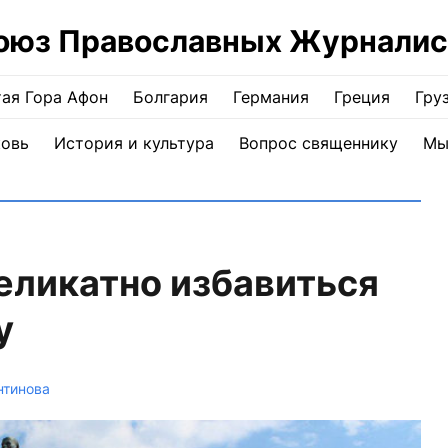
оюз Православных Журналис
ая Гора Афон
Болгария
Германия
Греция
Гру
ковь
История и культура
Вопрос священнику
Мы
еликатно избавиться
у
нтинова