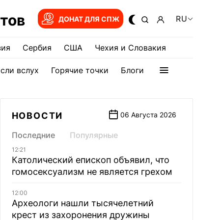
тов
RU
ДОНАТ ДЛЯ СПЖ
зия
Сербия
США
Чехия и Словакия
сли вслух
Горячие точки
Блоги
НОВОСТИ
06 Августа 2026
Последние
Популярные
12:21
Католический епископ объявил, что
гомосексуализм не является грехом
12:00
Археологи нашли тысячелетний
крест из захоронения дружины