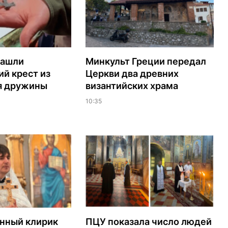
нашли
Минкульт Греции передал
й крест из
Церкви два древних
я дружины
византийских храма
10:35
нный клирик
ПЦУ показала число людей