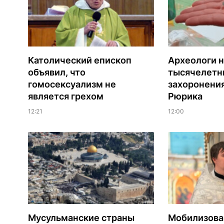
Католический епископ
Археологи 
объявил, что
тысячелетни
гомосексуализм не
захоронени
является грехом
Рюрика
12:21
12:00
Мусульманские страны
Мобилизова