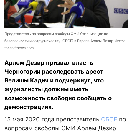
Представитель по вопросам свободы СМИ Организации по
безопасности и сотрудничеству (ОБСЕ) в Европе Арлем Дезир. Фото:
theshiftnews.com
Арлем Дезир призвал власть
Черногории расследовать арест
Велишы Кадич и подчеркнул, что
журналисты должны иметь
возможность свободно сообщать о
демонстрациях.
15 мая 2020 года представитель
ОБСЕ
по
вопросам свободы СМИ Арлем Дезир