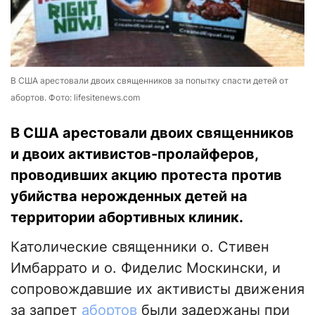
В США арестовали двоих священников за попытку спасти детей от
абортов. Фото: lifesitenews.com
В США арестовали двоих священников
и двоих активистов-пролайферов,
проводивших акцию протеста против
убийства нерожденных детей на
территории абортивных клиник.
Католические священники о. Стивен
Имбаррато и о. Фиделис Москински, и
сопровождавшие их активисты движения
за запрет
абортов
были задержаны при