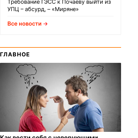
Требование ГЭСС к Почаеву выйти из
УПЦ – абсурд, – «Миряне»
Все новости
ГЛАВНОЕ
Как вести себя с неверующими