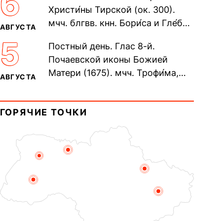
6
Христи́ны Тирской (ок. 300).
мчч. блгвв. кнн. Бори́са и Гле́ба,
АВГУСТА
во Святом Крещении Рома́на и
5
Постный день. Глас 8-й.
Дави́да (1015). Прп....
Почаевской иконы Божией
Матери (1675). мчч. Трофи́ма,
АВГУСТА
Фео́фила и с ними 13-ти
мучеников (284–305). прав.
ГОРЯЧИЕ ТОЧКИ
воина Фео́дора...