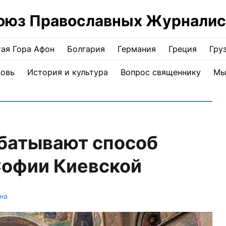
оюз Православных Журналис
ая Гора Афон
Болгария
Германия
Греция
Гру
ковь
История и культура
Вопрос священнику
Мы
батывают способ
Софии Киевской
на