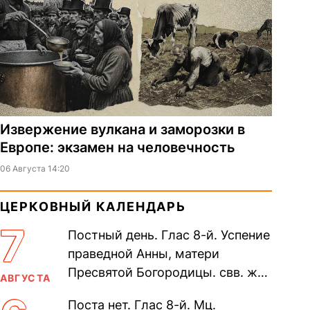
Извержение вулкана и заморозки в
Европе: экзамен на человечность
06 Августа 14:20
ЦЕРКОВНЫЙ КАЛЕНДАРЬ
7
Постный день. Глас 8-й. Успение
праведной Анны, матери
Пресвятой Богородицы. свв. жен
АВГУСТА
Олимпиа́ды, диаконисы (409) и
Поста нет. Глас 8-й. Мц.
прп. Евпракси́и девы,...