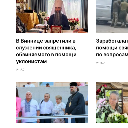
В Виннице запретили в
Заработала 
служении священника,
помощи св
обвиняемого в помощи
по вопроса
уклонистам
21:47
21:57