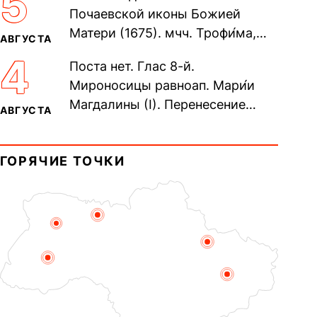
5
Почаевской иконы Божией
Матери (1675). мчч. Трофи́ма,
АВГУСТА
Фео́фила и с ними 13-ти
4
Поста нет. Глас 8-й.
мучеников (284–305). прав.
Мироносицы равноап. Мари́и
воина Фео́дора...
Магдалины (I). Перенесение
АВГУСТА
мощей сщмч. Фо́ки, епископа
Синопского (403–404). Прп.
ГОРЯЧИЕ ТОЧКИ
Корни́лия...