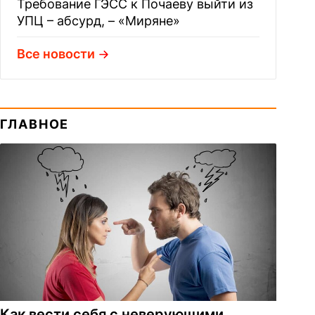
Требование ГЭСС к Почаеву выйти из
УПЦ – абсурд, – «Миряне»
Все новости
ГЛАВНОЕ
Как вести себя с неверующими