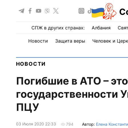
С
СПЖ в других странах:
Албания
Свят
Новости
Защита веры
Человек и Цер
НОВОСТИ
Погибшие в АТО – эт
государственности У
ПЦУ
03 Июля 2020 22:33
Автор:
Елена Констант
794