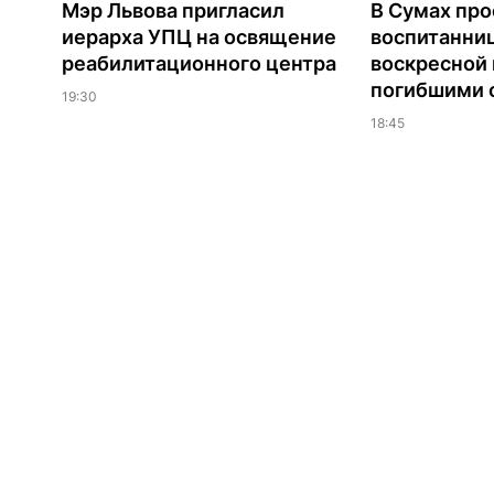
Мэр Львова пригласил
В Сумах про
иерарха УПЦ на освящение
воспитанни
реабилитационного центра
воскресной
погибшими о
19:30
18:45