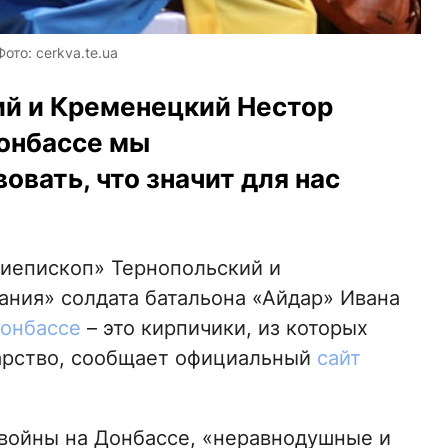
то: cerkva.te.ua
ий и Кременецкий Нестор
Донбассе мы
вать, что значит для нас
хиепископ» Тернопольский и
ания» солдата батальона «Айдар» Ивана
онбассе
– это кирпичики, из которых
дарство, сообщает официальный
сайт
 войны на Донбассе, «неравнодушные и