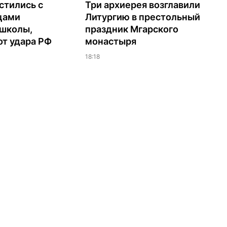
стились с
Три архиерея возглавили
цами
Литургию в престольный
 школы,
праздник Мгарского
т удара РФ
монастыря
18:18