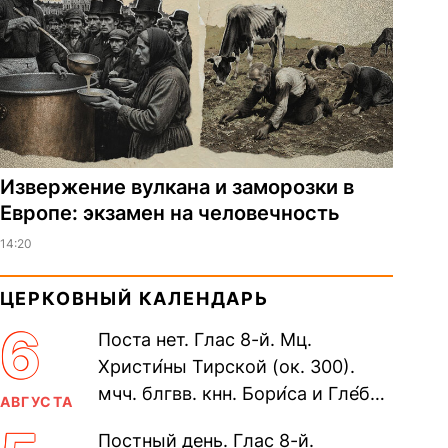
Извержение вулкана и заморозки в
Европе: экзамен на человечность
14:20
ЦЕРКОВНЫЙ КАЛЕНДАРЬ
6
Поста нет. Глас 8-й. Мц.
Христи́ны Тирской (ок. 300).
мчч. блгвв. кнн. Бори́са и Гле́ба,
АВГУСТА
во Святом Крещении Рома́на и
Постный день. Глас 8-й.
Дави́да (1015). Прп....