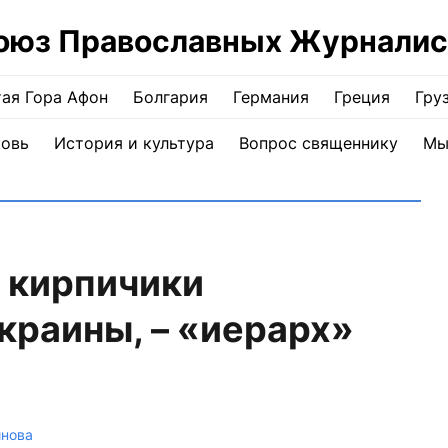
оюз Православных Журналис
ая Гора Афон
Болгария
Германия
Греция
Гру
ковь
История и культура
Вопрос священнику
Мы
о кирпичики
краины, – «иерарх»
инова