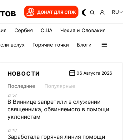
тов
RU
ДОНАТ ДЛЯ СПЖ
зия
Сербия
США
Чехия и Словакия
сли вслух
Горячие точки
Блоги
НОВОСТИ
06 Августа 2026
Последние
Популярные
21:57
В Виннице запретили в служении
священника, обвиняемого в помощи
уклонистам
21:47
Заработала горячая линия помощи