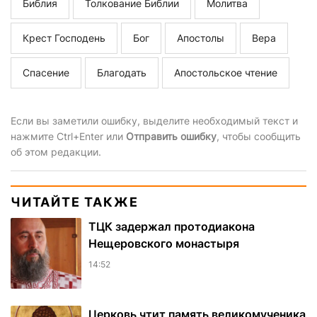
Библия
Толкование Библии
Молитва
Крест Господень
Бог
Апостолы
Вера
Спасение
Благодать
Апостольское чтение
Если вы заметили ошибку, выделите необходимый текст и
нажмите Ctrl+Enter или
Отправить ошибку
, чтобы сообщить
об этом редакции.
ЧИТАЙТЕ ТАКЖЕ
ТЦК задержал протодиакона
Нещеровского монастыря
14:52
Церковь чтит память великомученика