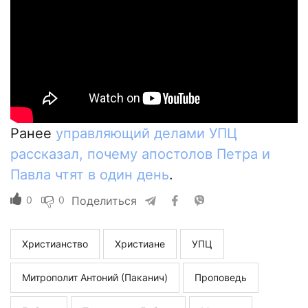
Ранее
управляющий делами УПЦ
рассказал, почему апостолов Петра и
Павла чтят в один день
.
0
0
Поделиться
Христианство
Христиане
УПЦ
Митрополит Антоний (Паканич)
Проповедь