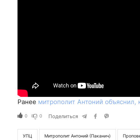
Ранее
митрополит Антоний объяснил, 
0
0
Поделиться
УПЦ
Митрополит Антоний (Паканич)
Пропов