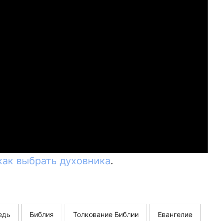
как выбрать духовника
.
едь
Библия
Толкование Библии
Евангелие