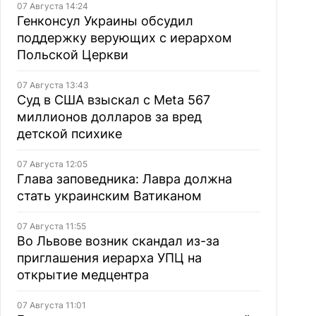
07 Августа 14:24
Генконсул Украины обсудил
поддержку верующих с иерархом
Польской Церкви
07 Августа 13:43
Суд в США взыскал с Meta 567
миллионов долларов за вред
детской психике
07 Августа 12:05
Глава заповедника: Лавра должна
стать украинским Ватиканом
07 Августа 11:55
Во Львове возник скандал из-за
приглашения иерарха УПЦ на
открытие медцентра
07 Августа 11:01