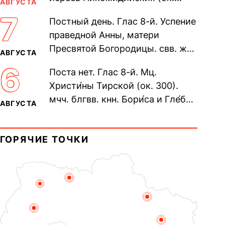
АВГУСТА
305). Прп. Моисе́я У́грина,
7
Постный день. Глас 8-й. Успение
Печерского, в Ближних
праведной Анны, матери
пещерах...
Пресвятой Богородицы. свв. жен
АВГУСТА
Олимпиа́ды, диаконисы (409) и
6
Поста нет. Глас 8-й. Мц.
прп. Евпракси́и девы,...
Христи́ны Тирской (ок. 300).
мчч. блгвв. кнн. Бори́са и Гле́ба,
АВГУСТА
во Святом Крещении Рома́на и
Дави́да (1015). Прп....
ГОРЯЧИЕ ТОЧКИ