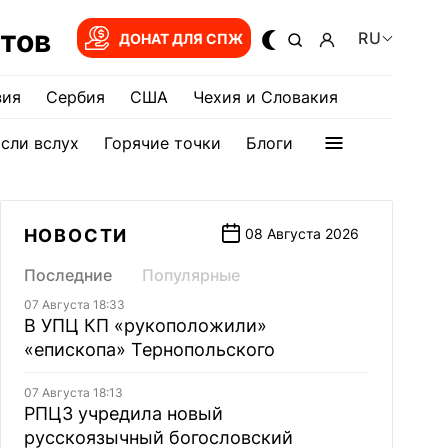
тов
RU
ДОНАТ ДЛЯ СПЖ
зия
Сербия
США
Чехия и Словакия
сли вслух
Горячие точки
Блоги
НОВОСТИ
08 Августа 2026
Последние
Популярные
07 Августа 18:33
В УПЦ КП «рукоположили»
«епископа» Тернопольского
07 Августа 18:13
РПЦЗ учредила новый
русскоязычный богословский