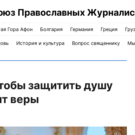
оюз Православных Журналис
ая Гора Афон
Болгария
Германия
Греция
Гру
ковь
История и культура
Вопрос священнику
Мы
тобы защитить душу
ит веры