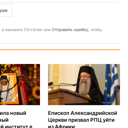
уша
и нажмите Ctrl+Enter или
Отправить ошибку
, чтобы
ила новый
Епископ Александрийской
ный
Церкви призвал РПЦ уйти
й институт в
из Африки