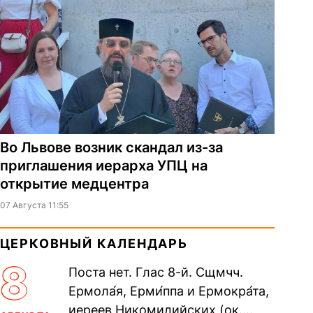
Во Львове возник скандал из-за
приглашения иерарха УПЦ на
открытие медцентра
07 Августа 11:55
ЦЕРКОВНЫЙ КАЛЕНДАРЬ
8
Поста нет. Глас 8-й. Сщмчч.
Ермола́я, Ерми́ппа и Ермокра́та,
иереев Никомидийских (ок.