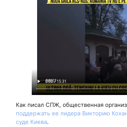
Как писал СПЖ, общественная органи
поддержать ее лидера Викторию Кохан
суде Киева
.