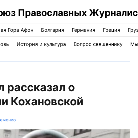
оюз Православных Журналис
ая Гора Афон
Болгария
Германия
Греция
Гру
ковь
История и культура
Вопрос священнику
Мы
 рассказал о
и Кохановской
теменко