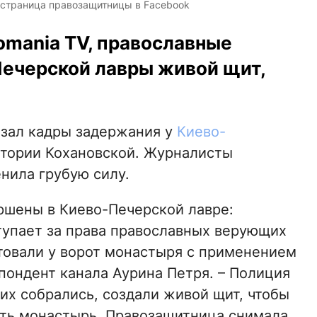
 страница правозащитницы в Facebook
omania TV, православные
ечерской лавры живой щит,
азал кадры задержания у
Киево-
тории Кохановской. Журналисты
нила грубую силу.
ршены в Киево-Печерской лавре:
тупает за права православных верующих
стовали у ворот монастыря с применением
пондент канала Аурина Петря. – Полиция
их собрались, создали живой щит, чтобы
ить монастырь. Правозащитница снимала