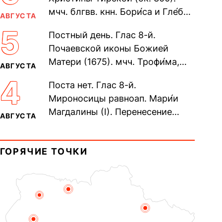
мчч. блгвв. кнн. Бори́са и Гле́ба,
АВГУСТА
во Святом Крещении Рома́на и
5
Постный день. Глас 8-й.
Дави́да (1015). Прп....
Почаевской иконы Божией
Матери (1675). мчч. Трофи́ма,
АВГУСТА
Фео́фила и с ними 13-ти
4
Поста нет. Глас 8-й.
мучеников (284–305). прав.
Мироносицы равноап. Мари́и
воина Фео́дора...
Магдалины (I). Перенесение
АВГУСТА
мощей сщмч. Фо́ки, епископа
Синопского (403–404). Прп.
ГОРЯЧИЕ ТОЧКИ
Корни́лия...