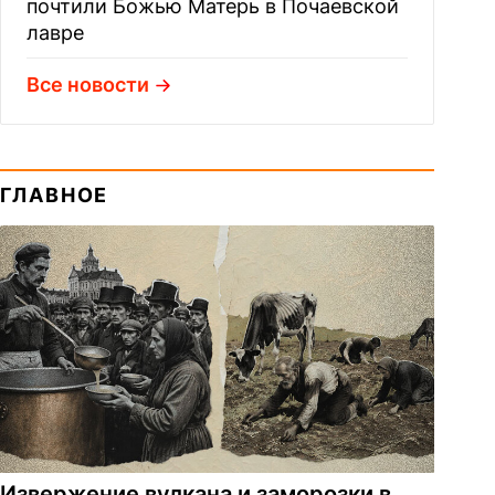
почтили Божью Матерь в Почаевской
лавре
Все новости
ГЛАВНОЕ
Извержение вулкана и заморозки в