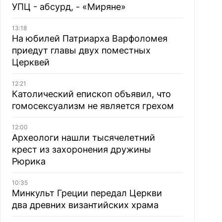
УПЦ - абсурд, - «Миряне»
13:18
На юбилей Патриарха Варфоломея
приедут главы двух поместных
Церквей
12:21
Католический епископ объявил, что
гомосексуализм не является грехом
12:00
Археологи нашли тысячелетний
крест из захоронения дружины
Рюрика
10:35
Минкульт Греции передал Церкви
два древних византийских храма