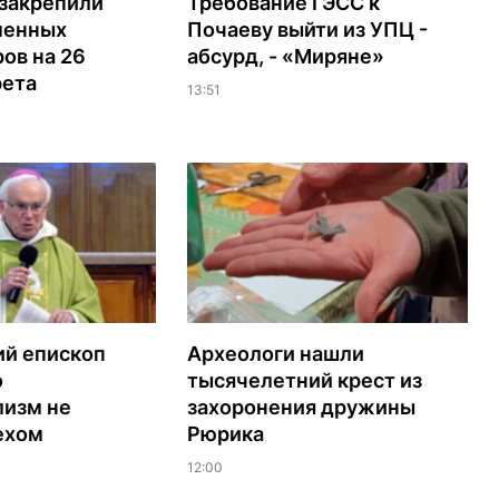
 закрепили
Требование ГЭСС к
менных
Почаеву выйти из УПЦ -
ов на 26
абсурд, - «Миряне»
рета
13:51
ий епископ
Археологи нашли
о
тысячелетний крест из
лизм не
захоронения дружины
ехом
Рюрика
12:00