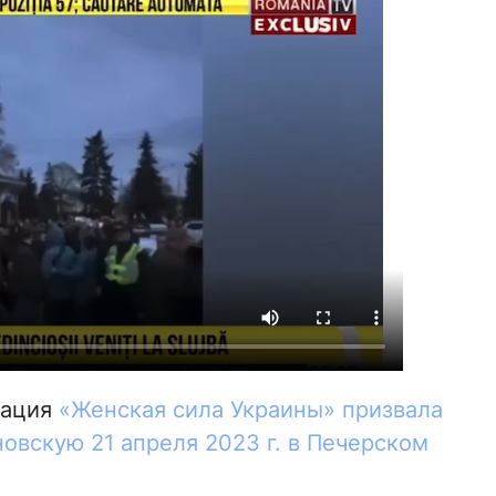
зация
«Женская сила Украины» призвала
овскую 21 апреля 2023 г. в Печерском