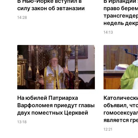
В Нью-Йорке вступил в
В Ирландии
силу закон об эвтаназии
право бере
трансгендер
14:28
недель дек
14:13
На юбилей Патриарха
Католическ
Варфоломея приедут главы
объявил, чт
двух поместных Церквей
гомосексуа
является гр
13:18
12:21