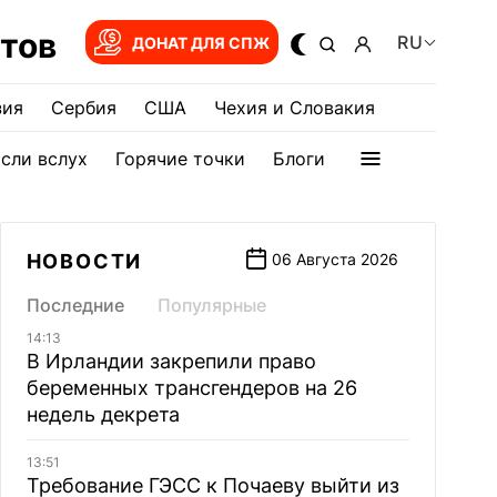
тов
RU
ДОНАТ ДЛЯ СПЖ
зия
Сербия
США
Чехия и Словакия
сли вслух
Горячие точки
Блоги
НОВОСТИ
06 Августа 2026
Последние
Популярные
14:13
В Ирландии закрепили право
беременных трансгендеров на 26
недель декрета
13:51
Требование ГЭСС к Почаеву выйти из