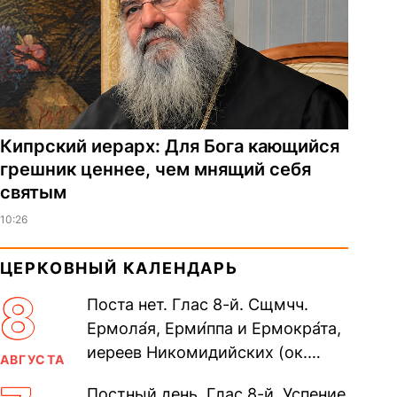
Кипрский иерарх: Для Бога кающийся
грешник ценнее, чем мнящий себя
святым
10:26
ЦЕРКОВНЫЙ КАЛЕНДАРЬ
8
Поста нет. Глас 8-й. Сщмчч.
Ермола́я, Ерми́ппа и Ермокра́та,
иереев Никомидийских (ок.
АВГУСТА
305). Прп. Моисе́я У́грина,
Постный день. Глас 8-й. Успение