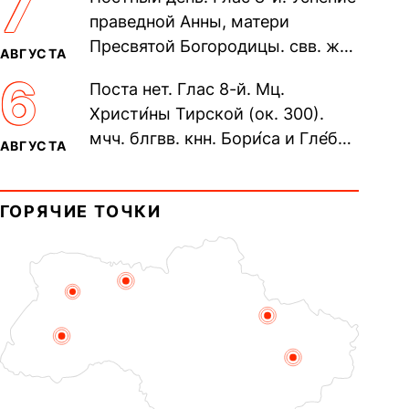
7
Печерского, в Ближних
праведной Анны, матери
пещерах...
Пресвятой Богородицы. свв. жен
АВГУСТА
Олимпиа́ды, диаконисы (409) и
6
Поста нет. Глас 8-й. Мц.
прп. Евпракси́и девы,...
Христи́ны Тирской (ок. 300).
мчч. блгвв. кнн. Бори́са и Гле́ба,
АВГУСТА
во Святом Крещении Рома́на и
Дави́да (1015). Прп....
ГОРЯЧИЕ ТОЧКИ