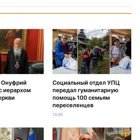
 Онуфрий
Социальный отдел УПЦ
с иерархом
передал гуманитарную
еркви
помощь 100 семьям
переселенцев
13:35