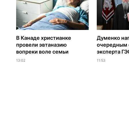
В Канаде христианке
Думенко на
провели эвтаназию
очередным 
вопреки воле семьи
эксперта Г
13:02
11:53