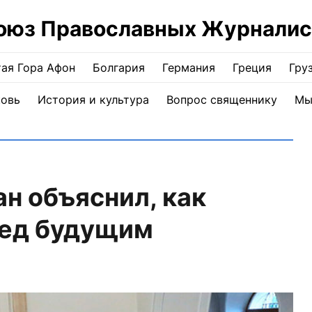
оюз Православных Журналис
ая Гора Афон
Болгария
Германия
Греция
Гру
ковь
История и культура
Вопрос священнику
Мы
н объяснил, как
ред будущим