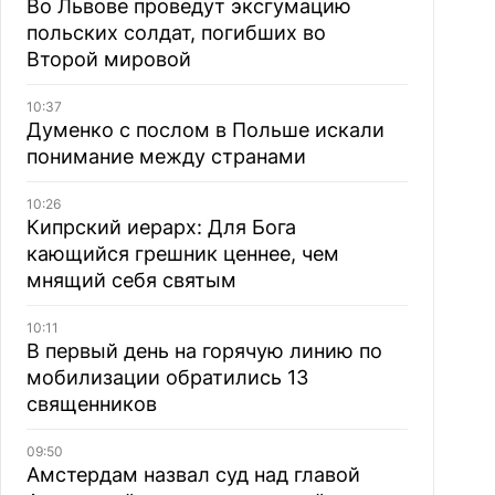
Во Львове проведут эксгумацию
польских солдат, погибших во
Второй мировой
10:37
Думенко с послом в Польше искали
понимание между странами
10:26
Кипрский иерарх: Для Бога
кающийся грешник ценнее, чем
мнящий себя святым
10:11
В первый день на горячую линию по
мобилизации обратились 13
священников
09:50
Амстердам назвал суд над главой