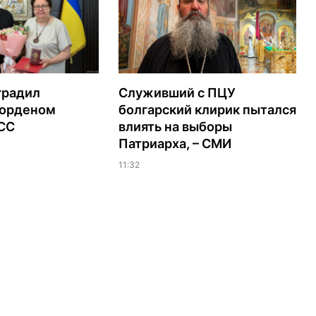
градил
Служивший с ПЦУ
орденом
болгарский клирик пытался
ЭСС
влиять на выборы
Патриарха, – СМИ
11:32