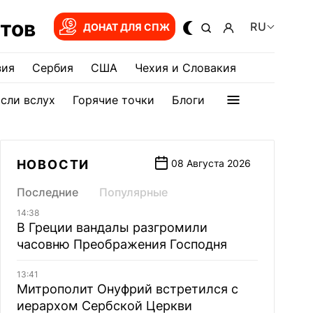
тов
RU
ДОНАТ ДЛЯ СПЖ
зия
Сербия
США
Чехия и Словакия
сли вслух
Горячие точки
Блоги
НОВОСТИ
08 Августа 2026
Последние
Популярные
14:38
В Греции вандалы разгромили
часовню Преображения Господня
13:41
Митрополит Онуфрий встретился с
иерархом Сербской Церкви