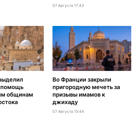
07 Августа 17:43
выделил
Во Франции закрыли
а помощь
пригородную мечеть за
им общинам
призывы имамов к
остока
джихаду
07 Августа 15:44