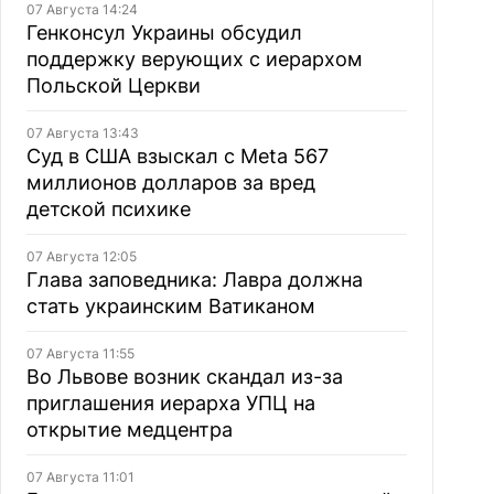
07 Августа 14:24
Генконсул Украины обсудил
поддержку верующих с иерархом
Польской Церкви
07 Августа 13:43
Суд в США взыскал с Meta 567
миллионов долларов за вред
детской психике
07 Августа 12:05
Глава заповедника: Лавра должна
стать украинским Ватиканом
07 Августа 11:55
Во Львове возник скандал из-за
приглашения иерарха УПЦ на
открытие медцентра
07 Августа 11:01