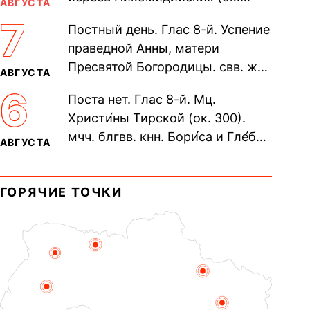
АВГУСТА
305). Прп. Моисе́я У́грина,
7
Постный день. Глас 8-й. Успение
Печерского, в Ближних
праведной Анны, матери
пещерах...
Пресвятой Богородицы. свв. жен
АВГУСТА
Олимпиа́ды, диаконисы (409) и
6
Поста нет. Глас 8-й. Мц.
прп. Евпракси́и девы,...
Христи́ны Тирской (ок. 300).
мчч. блгвв. кнн. Бори́са и Гле́ба,
АВГУСТА
во Святом Крещении Рома́на и
Дави́да (1015). Прп....
ГОРЯЧИЕ ТОЧКИ