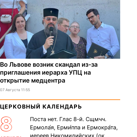
Во Львове возник скандал из-за
приглашения иерарха УПЦ на
открытие медцентра
07 Августа 11:55
ЦЕРКОВНЫЙ КАЛЕНДАРЬ
8
Поста нет. Глас 8-й. Сщмчч.
Ермола́я, Ерми́ппа и Ермокра́та,
иереев Никомидийских (ок.