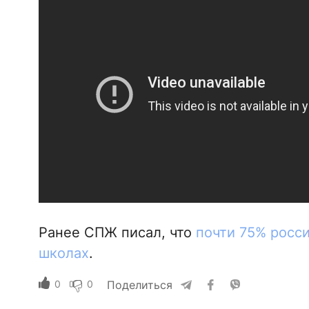
Ранее СПЖ писал, что
почти 75% росс
школах
.
0
0
Поделиться