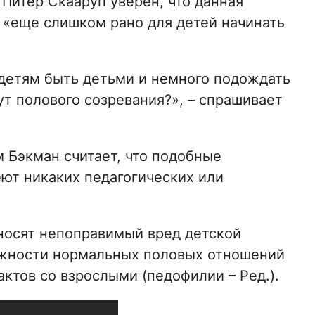
Питер Скааруп уверен, что данная
 «еще слишком рано для детей начинать
 детям быть детьми и немного подождать
ут полового созревания?», – спрашивает
 Бэкман считает, что подобные
ют никаких педагогических или
носят непоправимый вред детской
можности нормальных половых отношений
актов со взрослыми (педофилии – Ред.).