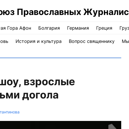
оюз Православных Журналис
ая Гора Афон
Болгария
Германия
Греция
Гру
ковь
История и культура
Вопрос священнику
Мы
 шоу, взрослые
ьми догола
тантинова