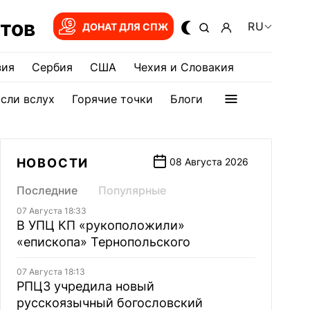
тов
RU
ДОНАТ ДЛЯ СПЖ
зия
Сербия
США
Чехия и Словакия
сли вслух
Горячие точки
Блоги
НОВОСТИ
08 Августа 2026
Последние
Популярные
07 Августа 18:33
В УПЦ КП «рукоположили»
«епископа» Тернопольского
07 Августа 18:13
РПЦЗ учредила новый
русскоязычный богословский