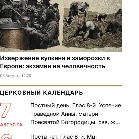
Извержение вулкана и заморозки в
Европе: экзамен на человечность
06 Августа 14:20
ЦЕРКОВНЫЙ КАЛЕНДАРЬ
7
Постный день. Глас 8-й. Успение
праведной Анны, матери
Пресвятой Богородицы. свв. жен
АВГУСТА
Олимпиа́ды, диаконисы (409) и
Поста нет. Глас 8-й. Мц.
прп. Евпракси́и девы,...