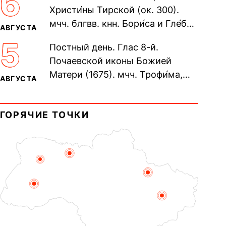
6
Христи́ны Тирской (ок. 300).
мчч. блгвв. кнн. Бори́са и Гле́ба,
АВГУСТА
во Святом Крещении Рома́на и
5
Постный день. Глас 8-й.
Дави́да (1015). Прп....
Почаевской иконы Божией
Матери (1675). мчч. Трофи́ма,
АВГУСТА
Фео́фила и с ними 13-ти
мучеников (284–305). прав.
ГОРЯЧИЕ ТОЧКИ
воина Фео́дора...