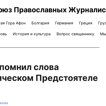
оюз Православных Журналис
ая Гора Афон
Болгария
Германия
Греция
Гру
ковь
История и культура
Вопрос священнику
Мы
апомнил слова
ическом Предстоятеле
инова