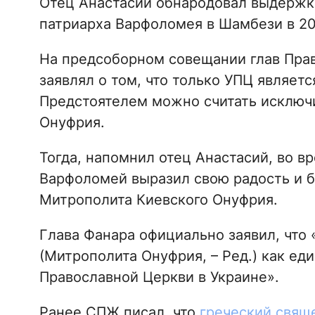
Отец Анастасий обнародовал выдержк
патриарха Варфоломея в Шамбези в 20
На предсоборном совещании глав Пра
заявлял о том, что только УПЦ являет
Предстоятелем можно считать исключ
Онуфрия.
Тогда, напомнил отец Анастасий, во в
Варфоломей выразил свою радость и б
Митрополита Киевского Онуфрия.
Глава Фанара официально заявил, что
(Митрополита Онуфрия, – Ред.) как ед
Православной Церкви в Украине».
Ранее СПЖ писал, что
греческий свяще