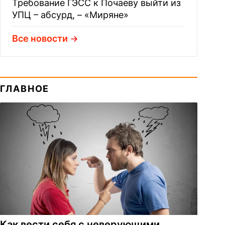
Требование ГЭСС к Почаеву выйти из
УПЦ – абсурд, – «Миряне»
Все новости
ГЛАВНОЕ
Как вести себя с неверующими