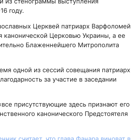
и из стенограммы выступления
16 году.
вославных Церквей патриарх Варфоломей
ся канонической Церковью Украины, а ее
ительно Блаженнейшего Митрополита
ремя одной из сессий совещания патриарх
лагодарность за участие в заседании
 «все присутствующие здесь признают его
инственного канонического Предстоятеля
нник считает, что глава Фанара виноват в