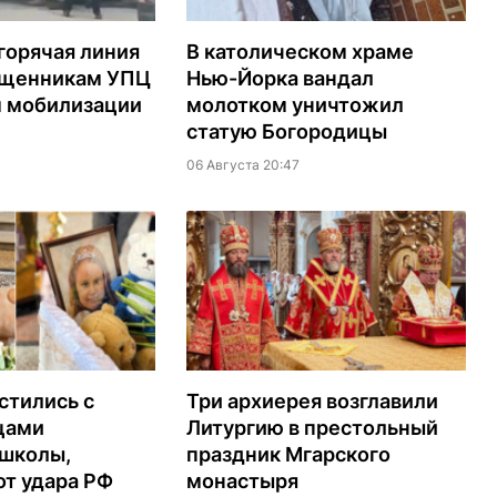
горячая линия
В католическом храме
ященникам УПЦ
Нью-Йорка вандал
м мобилизации
молотком уничтожил
статую Богородицы
06 Августа 20:47
стились с
Три архиерея возглавили
цами
Литургию в престольный
 школы,
праздник Мгарского
т удара РФ
монастыря