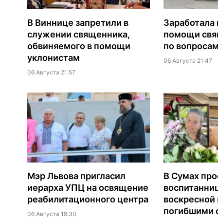
В Виннице запретили в
Заработала 
служении священника,
помощи св
обвиняемого в помощи
по вопроса
уклонистам
06 Августа 21:47
06 Августа 21:57
Мэр Львова пригласил
В Сумах про
иерарха УПЦ на освящение
воспитанни
реабилитационного центра
воскресной
погибшими о
06 Августа 19:30