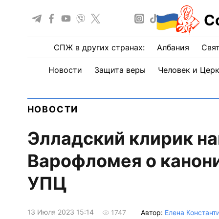
С
СПЖ в других странах:
Албания
Свят
Новости
Защита веры
Человек и Цер
НОВОСТИ
Элладский клирик н
Варофломея о канон
УПЦ
13 Июля 2023 15:14
Автор:
Елена Констант
1747