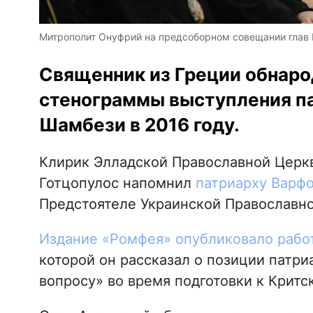
Митрополит Онуфрий на предсоборном совещании глав П
Священник из Греции обнаро
стенограммы выступления п
Шамбези в 2016 году.
Клирик Элладской Православной Церкв
Готцопулос напомнил
патриарху Варф
Предстоятеле Украинской Православн
Издание «Ромфея» опубликовало рабо
которой он рассказал о позиции патр
вопросу» во время подготовки к Критс