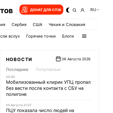
тов
RU
ДОНАТ ДЛЯ СПЖ
зия
Сербия
США
Чехия и Словакия
сли вслух
Горячие точки
Блоги
НОВОСТИ
06 Августа 2026
Последние
Популярные
00:40
Мобилизованный клирик УПЦ пропал
без вести после контакта с СБУ на
полигоне
05 Августа 21:07
ПЦУ показала число людей на