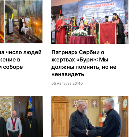
ла число людей
Патриарх Сербии о
жение в
жертвах «Бури»: Мы
м соборе
должны помнить, но не
ненавидеть
05 Августа 20:40