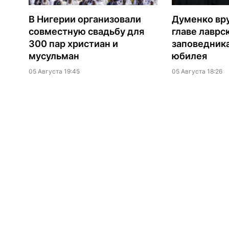
В Нигерии организовали
Думенко вр
совместную свадьбу для
главе лаврс
300 пар христиан и
заповедника
мусульман
юбилея
05 Августа 19:45
05 Августа 18:26