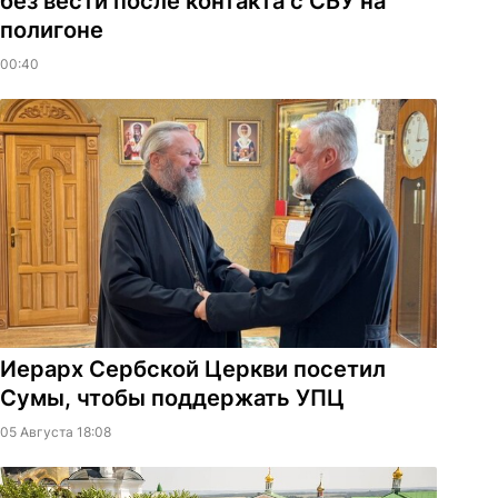
без вести после контакта с СБУ на
полигоне
00:40
Иерарх Сербской Церкви посетил
Сумы, чтобы поддержать УПЦ
05 Августа 18:08