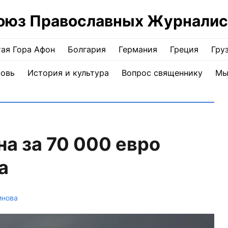
оюз Православных Журналис
ая Гора Афон
Болгария
Германия
Греция
Гру
ковь
История и культура
Вопрос священнику
Мы
на за 70 000 евро
а
инова