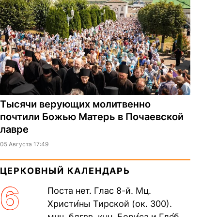
Тысячи верующих молитвенно
почтили Божью Матерь в Почаевской
лавре
05 Августа 17:49
ЦЕРКОВНЫЙ КАЛЕНДАРЬ
6
Поста нет. Глас 8-й. Мц.
Христи́ны Тирской (ок. 300).
мчч. блгвв. кнн. Бори́са и Гле́ба,