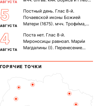
АВГУСТА
во Святом Крещении Рома́на и
5
Постный день. Глас 8-й.
Дави́да (1015). Прп....
Почаевской иконы Божией
Матери (1675). мчч. Трофи́ма,
АВГУСТА
Фео́фила и с ними 13-ти
4
Поста нет. Глас 8-й.
мучеников (284–305). прав.
Мироносицы равноап. Мари́и
воина Фео́дора...
Магдалины (I). Перенесение
АВГУСТА
мощей сщмч. Фо́ки, епископа
Синопского (403–404). Прп.
ГОРЯЧИЕ ТОЧКИ
Корни́лия...