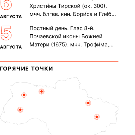
6
Христи́ны Тирской (ок. 300).
мчч. блгвв. кнн. Бори́са и Гле́ба,
АВГУСТА
во Святом Крещении Рома́на и
5
Постный день. Глас 8-й.
Дави́да (1015). Прп....
Почаевской иконы Божией
Матери (1675). мчч. Трофи́ма,
АВГУСТА
Фео́фила и с ними 13-ти
мучеников (284–305). прав.
ГОРЯЧИЕ ТОЧКИ
воина Фео́дора...