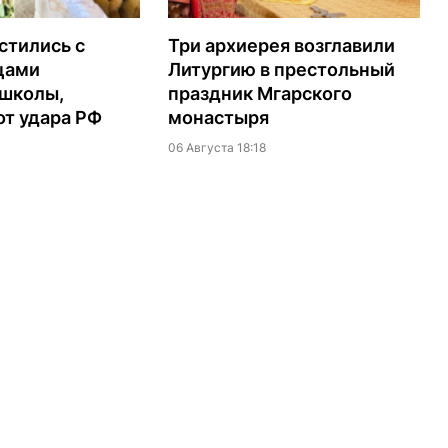
стились с
Три архиерея возглавили
цами
Литургию в престольный
 школы,
праздник Мгарского
т удара РФ
монастыря
06 Августа 18:18