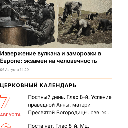
Извержение вулкана и заморозки в
Европе: экзамен на человечность
06 Августа 14:20
ЦЕРКОВНЫЙ КАЛЕНДАРЬ
7
Постный день. Глас 8-й. Успение
праведной Анны, матери
Пресвятой Богородицы. свв. жен
АВГУСТА
Олимпиа́ды, диаконисы (409) и
Поста нет. Глас 8-й. Мц.
прп. Евпракси́и девы,...