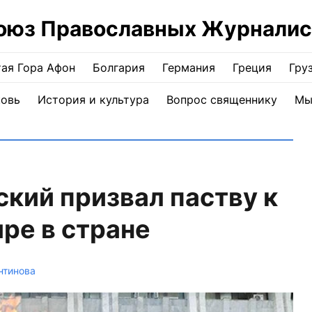
оюз Православных Журналис
ая Гора Афон
Болгария
Германия
Греция
Гру
ковь
История и культура
Вопрос священнику
Мы
кий призвал паству к
ре в стране
нтинова