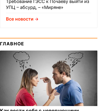
Требование ГЭСС к Почаеву выйти из
УПЦ – абсурд, – «Миряне»
Все новости
ГЛАВНОЕ
Как вести себя с неверующими