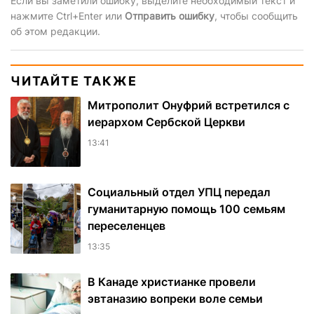
Если вы заметили ошибку, выделите необходимый текст и
нажмите Ctrl+Enter или
Отправить ошибку
, чтобы сообщить
об этом редакции.
ЧИТАЙТЕ ТАКЖЕ
Митрополит Онуфрий встретился с
иерархом Сербской Церкви
13:41
Социальный отдел УПЦ передал
гуманитарную помощь 100 семьям
переселенцев
13:35
В Канаде христианке провели
эвтаназию вопреки воле семьи