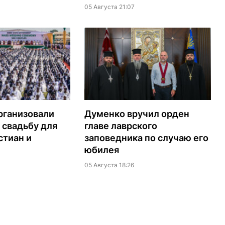
05 Августа 21:07
рганизовали
Думенко вручил орден
 свадьбу для
главе лаврского
стиан и
заповедника по случаю его
юбилея
05 Августа 18:26