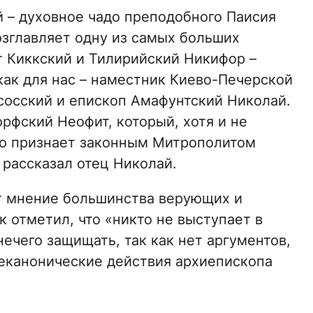
 – духовное чадо преподобного Паисия
озглавляет одну из самых больших
 Киккский и Тилирийский Никифор –
как для нас – наместник Киево-Печерской
сосский и епископ Амафунтский Николай.
рфский Неофит, который, хотя и не
то признает законным Митрополитом
рассказал отец Николай.
т мнение большинства верующих и
к отметил, что «никто не выступает в
нечего защищать, так как нет аргументов,
еканонические действия архиепископа