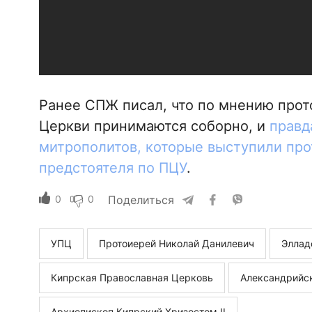
Ранее СПЖ писал, что по мнению прот
Церкви принимаются соборно, и
правд
митрополитов, которые выступили про
предстоятеля по ПЦУ
.
0
0
Поделиться
УПЦ
Протоиерей Николай Данилевич
Эллад
Кипрская Православная Церковь
Александрийс
Архиепископ Кипрский Хризостом II