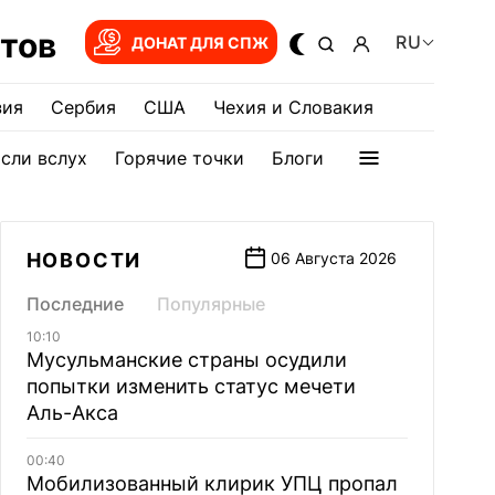
тов
RU
ДОНАТ ДЛЯ СПЖ
зия
Сербия
США
Чехия и Словакия
сли вслух
Горячие точки
Блоги
НОВОСТИ
06 Августа 2026
Последние
Популярные
10:10
Мусульманские страны осудили
попытки изменить статус мечети
Аль-Акса
00:40
Мобилизованный клирик УПЦ пропал