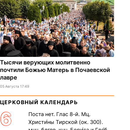
Тысячи верующих молитвенно
почтили Божью Матерь в Почаевской
лавре
05 Августа 17:49
ЦЕРКОВНЫЙ КАЛЕНДАРЬ
6
Поста нет. Глас 8-й. Мц.
Христи́ны Тирской (ок. 300).
мчч. блгвв. кнн. Бори́са и Гле́ба,