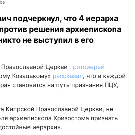
ube
ч подчеркнул, что 4 иерарха
против решения архиепископа
никто не выступил в его
й Православной Церкви
протоиерей
ому Козацькому»
рассказал
, что в каждой
ая становится на путь признания ПЦУ,
а Кипрской Православной Церкви, не
ля архиепископа Хризостома признать
достойные иерархи».