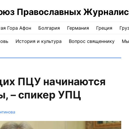
оюз Православных Журналис
ая Гора Афон
Болгария
Германия
Греция
Гру
ковь
История и культура
Вопрос священнику
Мы
щих ПЦУ начинаются
, – спикер УПЦ
нтинова