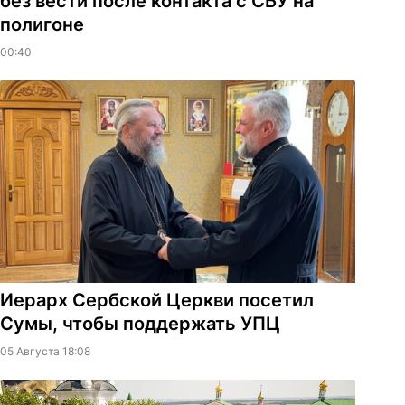
без вести после контакта с СБУ на
полигоне
00:40
Иерарх Сербской Церкви посетил
Сумы, чтобы поддержать УПЦ
05 Августа 18:08