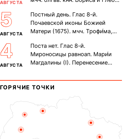
АВГУСТА
во Святом Крещении Рома́на и
5
Постный день. Глас 8-й.
Дави́да (1015). Прп....
Почаевской иконы Божией
Матери (1675). мчч. Трофи́ма,
АВГУСТА
Фео́фила и с ними 13-ти
4
Поста нет. Глас 8-й.
мучеников (284–305). прав.
Мироносицы равноап. Мари́и
воина Фео́дора...
Магдалины (I). Перенесение
АВГУСТА
мощей сщмч. Фо́ки, епископа
Синопского (403–404). Прп.
ГОРЯЧИЕ ТОЧКИ
Корни́лия...