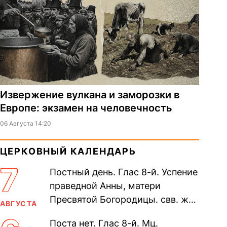
Извержение вулкана и заморозки в
Европе: экзамен на человечность
06 Августа 14:20
ЦЕРКОВНЫЙ КАЛЕНДАРЬ
7
Постный день. Глас 8-й. Успение
праведной Анны, матери
Пресвятой Богородицы. свв. жен
АВГУСТА
Олимпиа́ды, диаконисы (409) и
Поста нет. Глас 8-й. Мц.
прп. Евпракси́и девы,...