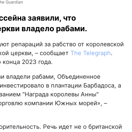
he Guardian
сейна заявили, что
еркви владело рабами.
ют репараций за рабство от королевской
кой церкви, – сообщает
The Telegraph
.
 конца 2023 года.
ви владели рабами, Объединенное
инвестировало в плантации Барбадоса, а
званием "Награда королевы Анны"
орговлю компании Южных морей», –
творительность. Речь идет не о британской