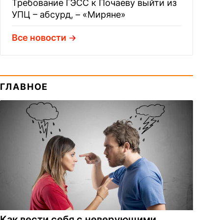
Требование ГЭСС к Почаеву выйти из
УПЦ – абсурд, – «Миряне»
Все новости
ГЛАВНОЕ
Как вести себя с неверующими