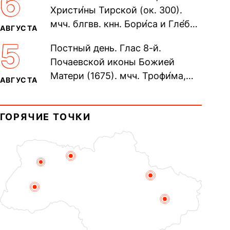
6
Христи́ны Тирской (ок. 300).
мчч. блгвв. кнн. Бори́са и Гле́ба,
АВГУСТА
во Святом Крещении Рома́на и
5
Постный день. Глас 8-й.
Дави́да (1015). Прп....
Почаевской иконы Божией
Матери (1675). мчч. Трофи́ма,
АВГУСТА
Фео́фила и с ними 13-ти
мучеников (284–305). прав.
ГОРЯЧИЕ ТОЧКИ
воина Фео́дора...