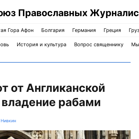
оюз Православных Журналис
ая Гора Афон
Болгария
Германия
Греция
Гру
ковь
История и культура
Вопрос священнику
Мы
т от Англиканской
 владение рабами
 Нивкин