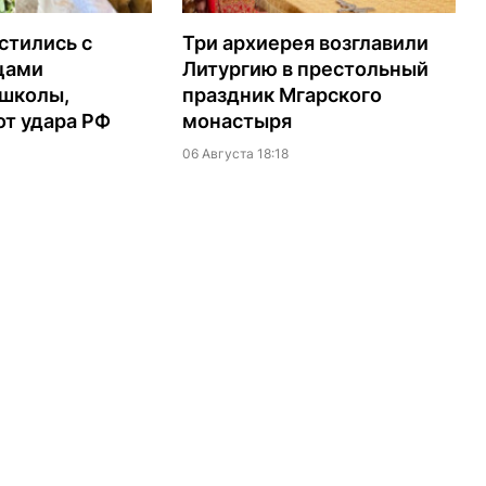
стились с
Три архиерея возглавили
цами
Литургию в престольный
 школы,
праздник Мгарского
т удара РФ
монастыря
06 Августа 18:18