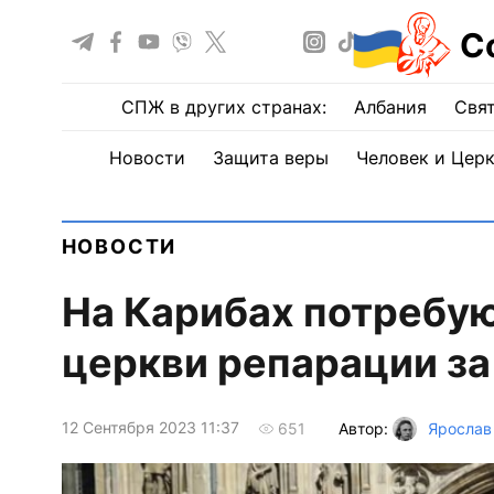
С
СПЖ в других странах:
Албания
Свят
Новости
Защита веры
Человек и Цер
НОВОСТИ
На Карибах потребую
церкви репарации за
12 Сентября 2023 11:37
Автор:
Ярослав
651