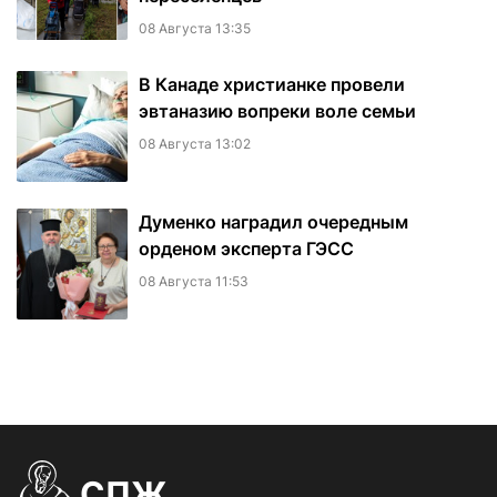
08 Августа 13:35
В Канаде христианке провели
эвтаназию вопреки воле семьи
08 Августа 13:02
Думенко наградил очередным
орденом эксперта ГЭСС
08 Августа 11:53
СПЖ