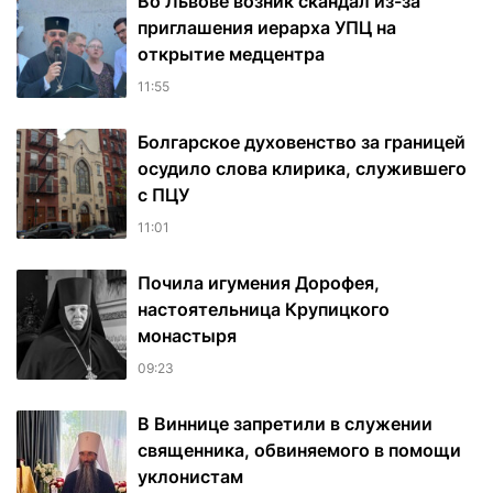
Во Львове возник скандал из-за
приглашения иерарха УПЦ на
открытие медцентра
11:55
Болгарское духовенство за границей
осудило слова клирика, служившего
с ПЦУ
11:01
Почила игумения Дорофея,
настоятельница Крупицкого
монастыря
09:23
В Виннице запретили в служении
священника, обвиняемого в помощи
уклонистам