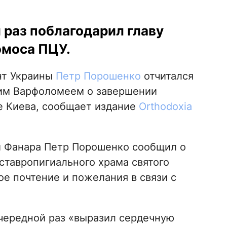
 раз поблагодарил главу
омоса ПЦУ.
нт Украины
Петр Порошенко
отчитался
им Варфоломеем о завершении
е Киева, сообщает издание
Оrthodoxia
ой Фанара Петр Порошенко сообщил о
ставропигиального храма святого
ое почтение и пожелания в связи с
очередной раз «выразил сердечную