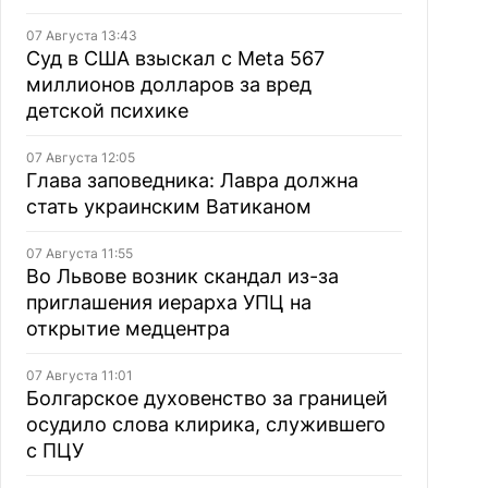
07 Августа 13:43
Суд в США взыскал с Meta 567
миллионов долларов за вред
детской психике
07 Августа 12:05
Глава заповедника: Лавра должна
стать украинским Ватиканом
07 Августа 11:55
Во Львове возник скандал из-за
приглашения иерарха УПЦ на
открытие медцентра
07 Августа 11:01
Болгарское духовенство за границей
осудило слова клирика, служившего
с ПЦУ