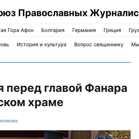
оюз Православных Журналис
ая Гора Афон
Болгария
Германия
Греция
Гру
ковь
История и культура
Вопрос священнику
Мы
 перед главой Фанара
ском храме
антинова