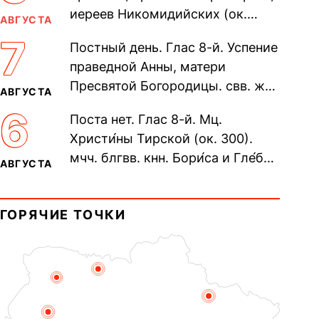
иереев Никомидийских (ок.
АВГУСТА
305). Прп. Моисе́я У́грина,
7
Постный день. Глас 8-й. Успение
Печерского, в Ближних
праведной Анны, матери
пещерах...
Пресвятой Богородицы. свв. жен
АВГУСТА
Олимпиа́ды, диаконисы (409) и
6
Поста нет. Глас 8-й. Мц.
прп. Евпракси́и девы,...
Христи́ны Тирской (ок. 300).
мчч. блгвв. кнн. Бори́са и Гле́ба,
АВГУСТА
во Святом Крещении Рома́на и
Дави́да (1015). Прп....
ГОРЯЧИЕ ТОЧКИ