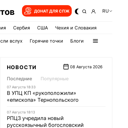
тов
RU
ДОНАТ ДЛЯ СПЖ
зия
Сербия
США
Чехия и Словакия
сли вслух
Горячие точки
Блоги
НОВОСТИ
08 Августа 2026
Последние
Популярные
07 Августа 18:33
В УПЦ КП «рукоположили»
«епископа» Тернопольского
07 Августа 18:13
РПЦЗ учредила новый
русскоязычный богословский