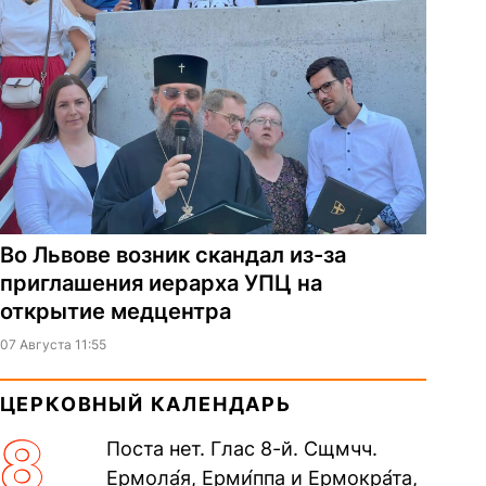
Во Львове возник скандал из-за
приглашения иерарха УПЦ на
открытие медцентра
07 Августа 11:55
ЦЕРКОВНЫЙ КАЛЕНДАРЬ
8
Поста нет. Глас 8-й. Сщмчч.
Ермола́я, Ерми́ппа и Ермокра́та,