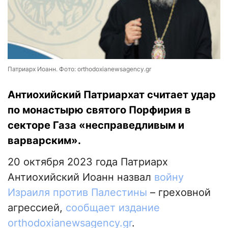
Патриарх Иоанн. Фото: orthodoxianewsagency.gr
Антиохийский Патриархат считает удар
по монастырю святого Порфирия в
секторе Газа «несправедливым и
варварским».
20 октября 2023 года Патриарх
Антиохийский Иоанн назвал
войну
Израиля против Палестины
– греховной
агрессией,
сообщает издание
orthodoxianewsagency.gr
.