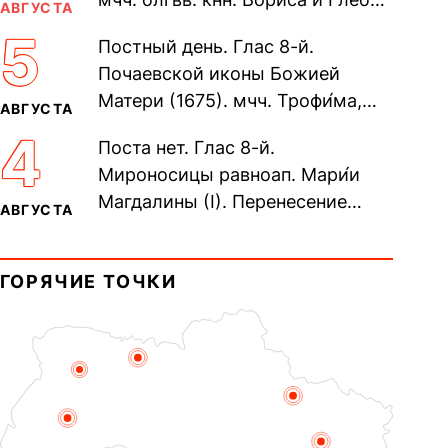
АВГУСТА
во Святом Крещении Рома́на и
5
Постный день. Глас 8-й.
Дави́да (1015). Прп....
Почаевской иконы Божией
Матери (1675). мчч. Трофи́ма,
АВГУСТА
Фео́фила и с ними 13-ти
4
Поста нет. Глас 8-й.
мучеников (284–305). прав.
Мироносицы равноап. Мари́и
воина Фео́дора...
Магдалины (I). Перенесение
АВГУСТА
мощей сщмч. Фо́ки, епископа
Синопского (403–404). Прп.
ГОРЯЧИЕ ТОЧКИ
Корни́лия...