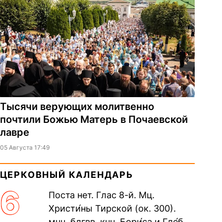
Тысячи верующих молитвенно
почтили Божью Матерь в Почаевской
лавре
05 Августа 17:49
ЦЕРКОВНЫЙ КАЛЕНДАРЬ
6
Поста нет. Глас 8-й. Мц.
Христи́ны Тирской (ок. 300).
мчч. блгвв. кнн. Бори́са и Гле́ба,