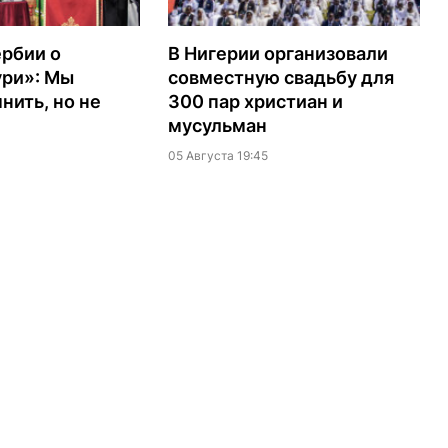
рбии о
В Нигерии организовали
ури»: Мы
совместную свадьбу для
ить, но не
300 пар христиан и
мусульман
05 Августа 19:45