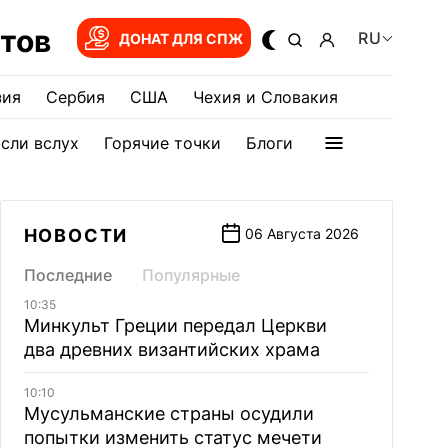
тов
RU
ДОНАТ ДЛЯ СПЖ
зия
Сербия
США
Чехия и Словакия
сли вслух
Горячие точки
Блоги
НОВОСТИ
06 Августа 2026
Последние
Популярные
10:35
Минкульт Греции передал Церкви
два древних византийских храма
10:10
Мусульманские страны осудили
попытки изменить статус мечети