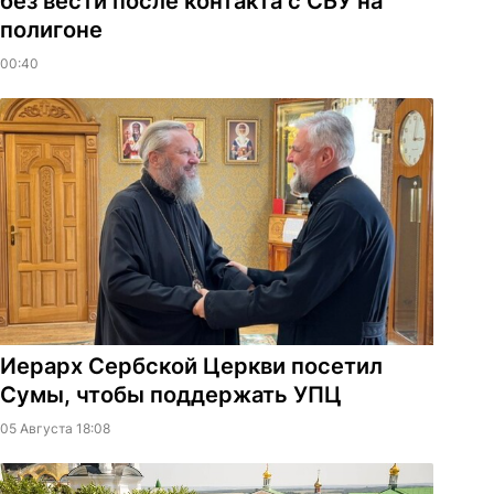
без вести после контакта с СБУ на
полигоне
00:40
Иерарх Сербской Церкви посетил
Сумы, чтобы поддержать УПЦ
05 Августа 18:08