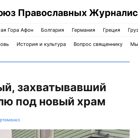
оюз Православных Журналис
ая Гора Афон
Болгария
Германия
Греция
Гру
ковь
История и культура
Вопрос священнику
Мы
ый, захватывавший
лю под новый храм
ртеменко