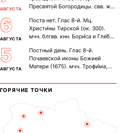
Пресвятой Богородицы. свв. жен
АВГУСТА
Олимпиа́ды, диаконисы (409) и
6
Поста нет. Глас 8-й. Мц.
прп. Евпракси́и девы,...
Христи́ны Тирской (ок. 300).
мчч. блгвв. кнн. Бори́са и Гле́ба,
АВГУСТА
во Святом Крещении Рома́на и
5
Постный день. Глас 8-й.
Дави́да (1015). Прп....
Почаевской иконы Божией
Матери (1675). мчч. Трофи́ма,
АВГУСТА
Фео́фила и с ними 13-ти
мучеников (284–305). прав.
ГОРЯЧИЕ ТОЧКИ
воина Фео́дора...