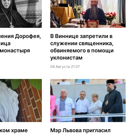
мения Дорофея,
В Виннице запретили в
ница
служении священника,
 монастыря
обвиняемого в помощи
уклонистам
06 Августа 21:57
ском храме
Мэр Львова пригласил