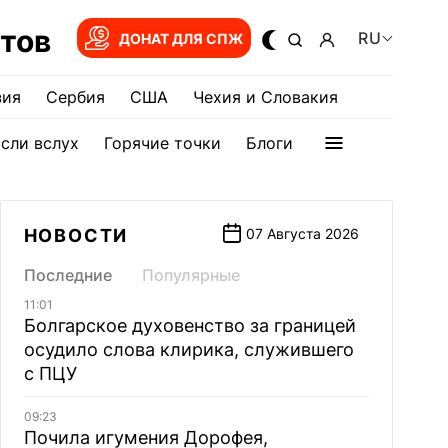
тов
RU
ДОНАТ ДЛЯ СПЖ
зия
Сербия
США
Чехия и Словакия
сли вслух
Горячие точки
Блоги
НОВОСТИ
07 Августа 2026
Последние
Популярные
11:01
Болгарское духовенство за границей
осудило слова клирика, служившего
с ПЦУ
09:23
Почила игумения Дорофея,