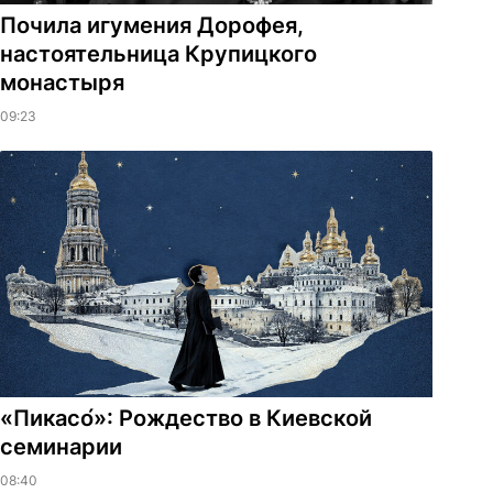
Почила игумения Дорофея,
настоятельница Крупицкого
монастыря
09:23
«Пикасо́»: Рождество в Киевской
семинарии
08:40