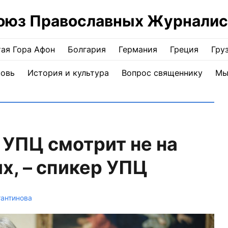
оюз Православных Журналис
ая Гора Афон
Болгария
Германия
Греция
Гру
ковь
История и культура
Вопрос священнику
Мы
 УПЦ смотрит не на
х, – спикер УПЦ
тантинова