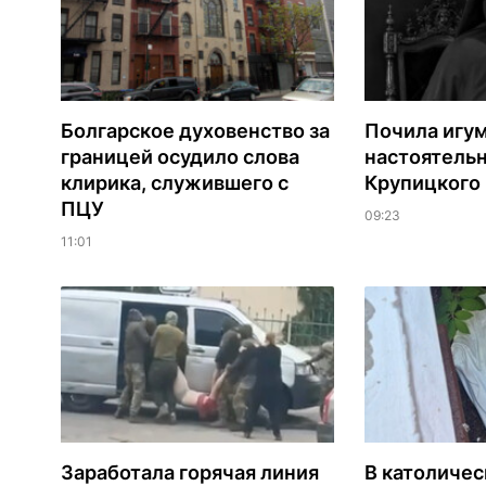
Болгарское духовенство за
Почила игу
границей осудило слова
настоятель
клирика, служившего с
Крупицкого
ПЦУ
09:23
11:01
Заработала горячая линия
В католиче