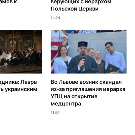
амов к
верующих с иерархом
Польской Церкви
14:24
едника: Лавра
Во Львове возник скандал
ть украинским
из-за приглашения иерарха
УПЦ на открытие
медцентра
11:55