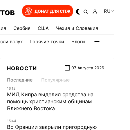
тов
RU
ДОНАТ ДЛЯ СПЖ
зия
Сербия
США
Чехия и Словакия
сли вслух
Горячие точки
Блоги
НОВОСТИ
07 Августа 2026
Последние
Популярные
16:12
МИД Кипра выделил средства на
помощь христианским общинам
Ближнего Востока
15:44
Во Франции закрыли пригородную