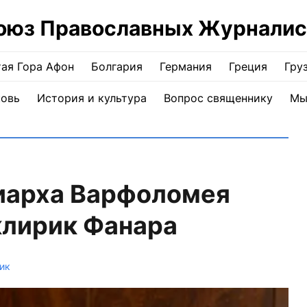
оюз Православных Журналис
ая Гора Афон
Болгария
Германия
Греция
Гру
ковь
История и культура
Вопрос священнику
Мы
риарха Варфоломея
клирик Фанара
ик