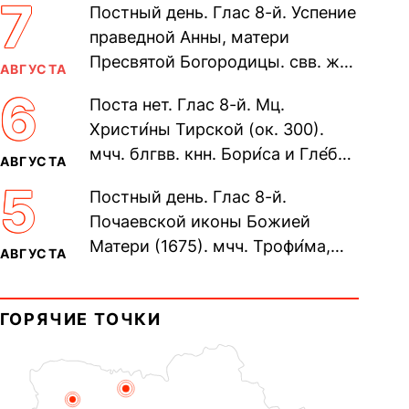
7
Постный день. Глас 8-й. Успение
праведной Анны, матери
Пресвятой Богородицы. свв. жен
АВГУСТА
Олимпиа́ды, диаконисы (409) и
6
Поста нет. Глас 8-й. Мц.
прп. Евпракси́и девы,...
Христи́ны Тирской (ок. 300).
мчч. блгвв. кнн. Бори́са и Гле́ба,
АВГУСТА
во Святом Крещении Рома́на и
5
Постный день. Глас 8-й.
Дави́да (1015). Прп....
Почаевской иконы Божией
Матери (1675). мчч. Трофи́ма,
АВГУСТА
Фео́фила и с ними 13-ти
мучеников (284–305). прав.
ГОРЯЧИЕ ТОЧКИ
воина Фео́дора...