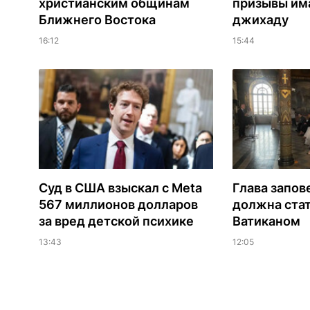
христианским общинам
призывы им
Ближнего Востока
джихаду
16:12
15:44
Суд в США взыскал с Meta
Глава запов
567 миллионов долларов
должна ста
за вред детской психике
Ватиканом
13:43
12:05