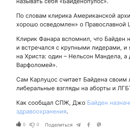
называть себя «Байденопулос».
По словам клирика Американской архи
хорошо осведомлен» о Православной Ц
Клирик Фанара вспомнил, что Байден н
и встречался с крупными лидерами, и 
на Христа: один – Нельсон Мандела, а
Варфоломей».
Сам Карлуцос считает Байдена своим 
либеральные взгляды на аборты и ЛГБ
Как сообщал СПЖ, Джо
Байден назнач
здравоохранения
.
0
0
Поделиться